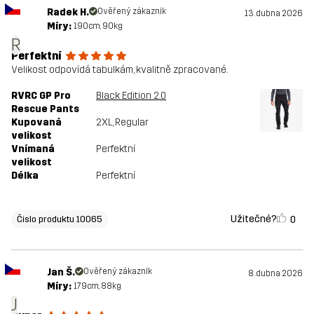
Radek H.
Ověřený zákazník
13. dubna 2026
Míry:
190cm, 90kg
R
Perfektní
Velikost odpovídá tabulkám, kvalitně zpracované.
RVRC GP Pro
Black Edition 2.0
Rescue Pants
Kupovaná
2XL
, Regular
velikost
Vnímaná
Perfektní
velikost
Délka
Perfektní
Užitečné?
0
Čislo produktu 10065
Jan Š.
Ověřený zákazník
8. dubna 2026
Míry:
179cm, 88kg
J