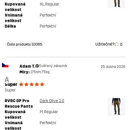
Kupovaná
XL
, Regular
velikost
Vnímaná
Perfektní
velikost
Délka
Perfektní
Užitečné?
0
Čislo produktu 10065
Adam T.
Ověřený zákazník
25. dubna 2026
Míry:
175cm, 75kg
A
Super
Super
RVRC GP Pro
Dark Olive 2.0
Rescue Pants
Kupovaná
M
, Regular
velikost
Vnímaná
Perfektní
velikost