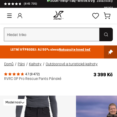
Zákaznický
(845 735)
servis
Vymazat vyhledávání
LETNÍ VÝPRODEJ: Až 50% sleva
Nakupujte hned teď
Domů
Páni
Kalhoty
Outdoorové a turistické kalhoty
3 399 Kč
4.7 (9 472)
RVRC GP Pro Rescue Pants Pánské
Model nosí