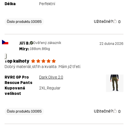
Délka
Perfektní
Užitečné?
0
Čislo produktu 10065
Jiří B.
Ověřený zákazník
22. dubna 2026
Míry:
188cm, 86kg
J
Top kalhoty
Dobrý materiál, střih a kvalita . Mám již třetí.
RVRC GP Pro
Dark Olive 2.0
Rescue Pants
Kupovaná
2XL
, Regular
velikost
Užitečné?
0
Čislo produktu 10065