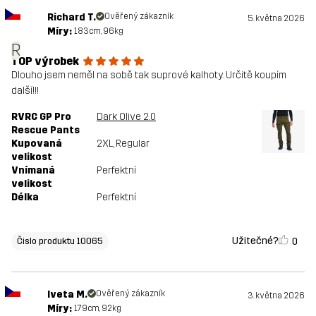
Richard T.
Ověřený zákazník
5. května 2026
Míry:
183cm, 96kg
R
TOP výrobek
Dlouho jsem neměl na sobě tak suprové kalhoty. Určitě koupím
další!!!
RVRC GP Pro
Dark Olive 2.0
Rescue Pants
Kupovaná
2XL
, Regular
velikost
Vnímaná
Perfektní
velikost
Délka
Perfektní
Užitečné?
0
Čislo produktu 10065
Iveta M.
Ověřený zákazník
3. května 2026
Míry:
179cm, 92kg