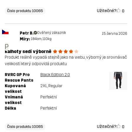
Užitečné?
0
Čislo produktu 10065
Petr B.
Ověřený zákazník
15. června 2026
Míry:
184cm, 110kg
P
kalhoty sedí výborně
Produkt reálně vypadá stejně jako na webu, výborný je srovnávač
velikostí který odpovídá produktu
RVRC GP Pro
Black Edition 2.0
Rescue Pants
Kupovaná
2XL
, Regular
velikost
Vnímaná
Perfektní
velikost
Délka
Perfektní
Užitečné?
0
Čislo produktu 10065