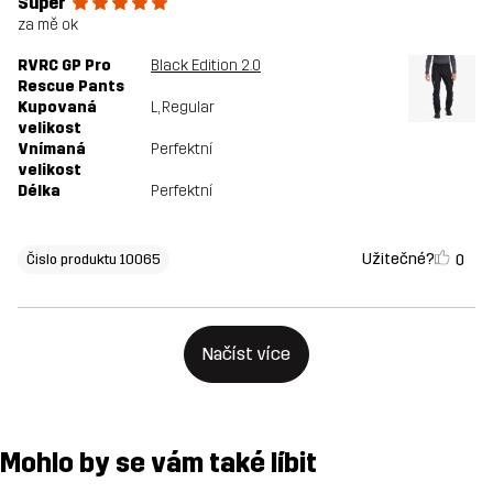
Super
za mě ok
RVRC GP Pro
Black Edition 2.0
Rescue Pants
Kupovaná
L
, Regular
velikost
Vnímaná
Perfektní
velikost
Délka
Perfektní
Užitečné?
0
Čislo produktu 10065
Načíst více
Mohlo by se vám také líbit