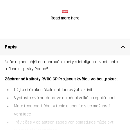
Read more here
Popis
Naše nejodolnější outdoorové kalhoty s inteligentní ventilací a
reflexními prvky Recco®.
Záchranné kalhoty RVRC GP Pro jsou skvělou volbou, pokud:
Užijte si širokou škálu outdoorových aktivit
Vystavte své outdoorové oblečení velkému opotřebení
Mate tendenci běhat v teple a oceníte více možností
ventilace
Trávit čas v oblastech zapadlých oblastí, kde může být