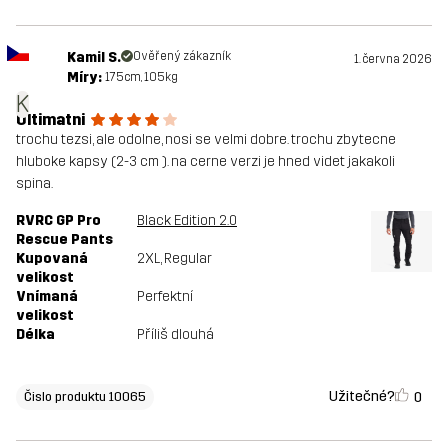
Kamil S.
Ověřený zákazník
1. června 2026
Míry:
175cm, 105kg
K
Ultimatni
trochu tezsi, ale odolne, nosi se velmi dobre. trochu zbytecne
hluboke kapsy (2-3 cm ). na cerne verzi je hned videt jakakoli
spina.
RVRC GP Pro
Black Edition 2.0
Rescue Pants
Kupovaná
2XL
, Regular
velikost
Vnímaná
Perfektní
velikost
Délka
Příliš dlouhá
Užitečné?
0
Čislo produktu 10065