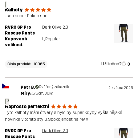
I
Kalhoty
Jsou super. Pekne sedi.
RVRC GP Pro
Dark Olive 2.0
Rescue Pants
Kupovaná
L
, Regular
velikost
Užitečné?
0
Čislo produktu 10065
Petr B.
Ověřený zákazník
2. května 2026
Míry:
175cm, 86kg
P
Naprosto perfektní
Tyto kalhoty mám čtvery a bylo by super kdyby vyšla nějaká
novinka v tomto stylu. Spokojenost na MAX
RVRC GP Pro
Dark Olive 2.0
Rescue Pants