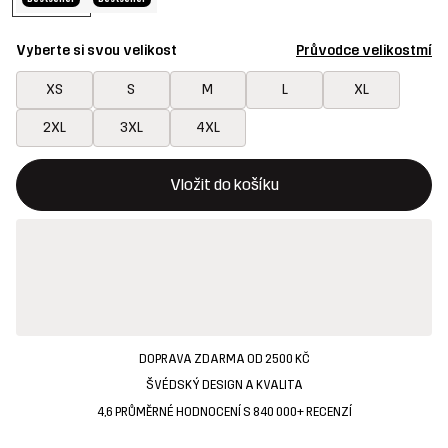
Vyberte si svou velikost
Průvodce velikostmí
XS
S
M
L
XL
2XL
3XL
4XL
Toto tlačítko otevře modální potvrzení nové položky v nákupn
{{size}} není k dispozici
Vložit do košíku
DOPRAVA ZDARMA OD 2500 KČ
ŠVÉDSKÝ DESIGN A KVALITA
4,6 PRŮMĚRNÉ HODNOCENÍ S 840 000+ RECENZÍ