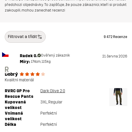
předchozí objednávky. To zajišťuje, že pouze zákazníci, kteří si produkt
zakoupili, mohou zanechat recenzi
Číslo výrobku
10065_9500
Filtrovat a třídit
9 472 Recenze
Radek G.
Ověřený zákazník
21. června 2026
Míry:
174cm, 115kg
R
Dobrý
Kvalitní materiál
RVRC GP Pro
Dark Olive 2.0
Rescue Pants
Kupovaná
3XL
, Regular
velikost
Vnímaná
Perfektní
velikost
Délka
Perfektní