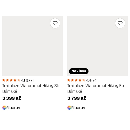
Novinka
4.1 (177)
4.4 (74)
Trailblaze Waterproof Hiking Shoes
Trailblaze Waterproof Hiking Boots
Dámské
Dámské
3 399 Kč
3 799 Kč
6 barev
5 barev