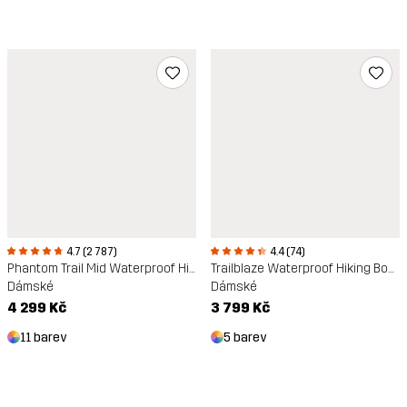
4.7 (2 787)
4.4 (74)
Phantom Trail Mid Waterproof Hiking Boots
Trailblaze Waterproof Hiking Boots
Dámské
Dámské
4 299 Kč
3 799 Kč
11 barev
5 barev