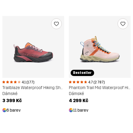
Bestseller
4.1 (177)
4.7 (2 787)
Trailblaze Waterproof Hiking Shoes
Phantom Trail Mid Waterproof Hiking Boots
Dámské
Dámské
3 399 Kč
4 299 Kč
6 barev
11 barev