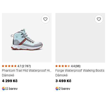
4.7 (2 787)
4.4 (96)
Phantom Trail Mid Waterproof Hiking Boots
Forge Waterproof Walking Boots
Dámské
Dámské
4 299 Kč
3 499 Kč
11 barev
2 barev