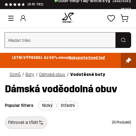
Zákaznický
(845 782)
servis
Vymazat vyhledávání
LETNÍ VÝPRODEJ: Až 50% sleva
Nakupujte hned teď
Domů
Boty
Dámská obuv
Vodotěsné boty
Dámská voděodolná obuv
Popular filters
Nízký
Střední
Filtrovat a třídit
35 Produktů