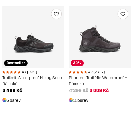
Bestseller
30%
4.7 (1 951)
4.7 (2 787)
Trailknit Waterproof Hiking Sneakers
Phantom Trail Mid Waterproof Hiking Boots
Dámské
Dámské
3 499 Kč
4 299 Kč
3 009 Kč
5 barev
11 barev