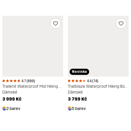
Novinka
4.7 (689)
4.4 (74)
Trailknit Waterproof Mid Hiking Shoes
Trailblaze Waterproof Hiking Boots
Dámské
Dámské
3 999 Kč
3 799 Kč
2 barev
5 barev