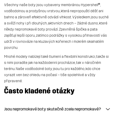
Všechny naše boty jsou vybaveny membránou Hypershell®,
voděodolnou a prodyšnou vrstvou, která nepropouští déšť ani
bahno a zároveň efektivně odvádí vlhkost. Výsledkem jsou suché
a svěží nohy i při dlouhých, aktivních dnech – žádné dusno, které
někdy nepromokavé boty provází. Zpevněná špička a pata
zajišťují lepší oporu, zatímco podrážky s vysokou přilnavostí vás
udrží v rovnováze na kluzavých kořenech i mokrém skalnatém
povrchu.
Mnohé modely nabízejí také tlumení a flexibilní konstrukci, takže si
s nimi poradíte jak na každodenní procházce, tak v náročném
terénu. Naše voděodolné boty jsou tu pro každého, kdo chce
vyrazit ven bez ohledu na počasí – tiše spolehlivé a vždy
připravené.
Často kladené otázky
Jsou nepromokavé boty skutečně zcela nepromokavé?