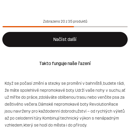
Zobrazeno 20 z 35 produktů
Načíst další
Takto funguje naše řazení
Když se počasí změní a stezky se promění v bahniště, budete rádi,
že máte spolehlivé nepromokavé boty. Udrží vaše nohy v suchu, ať
už míříte do práce, zdoláváte oblíbenou trasu nebo venčíte psa za
deštivého večera. Dámské nepromokavé boty RevolutionRace
jsou navrženy pro každodenní dobrodružství – od rychlých výletů
až po celodenní túry. Kombinují technický výkon s nenápadným
vzhledem, který se hodí do města i do přírody.