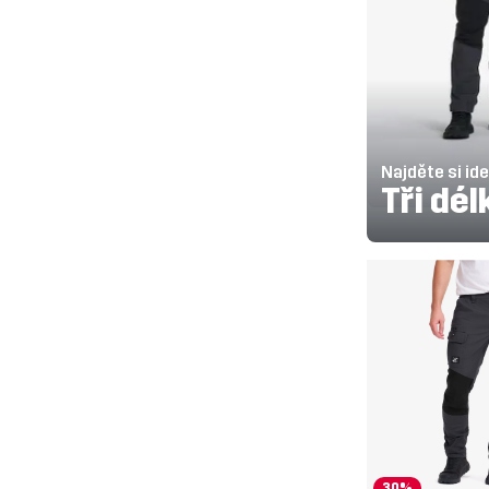
Najděte si ide
Tři dél
30%