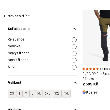
Filtrovat a třídit
Seřadit podle
Relevance
Novinka
Nejvyšší cena
Nejnižší cena
Sleva
4.6 (10 
RVRC GP Pro Zip-o
Pánské
Velikost
2 599 Kč
8 barev
XS
S
M
L
XL
2XL
3XL
4XL
Aktivity