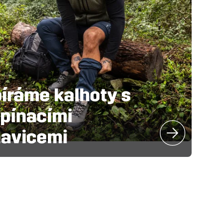
íráme kalhoty s
pínacími
avicemi