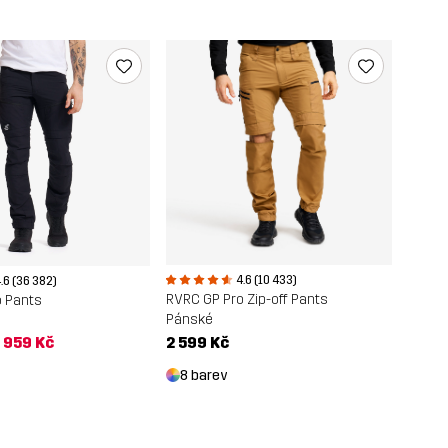
4.6 (10 433)
.6 (36 382)
RVRC GP Pro Zip-off Pants
o Pants
Pánské
2 599 Kč
 959 Kč
8 barev