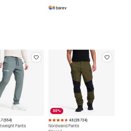
8 barev
30%
.7 (554)
4.6 (26 724)
ghtweight Pants
Nordwand Pants