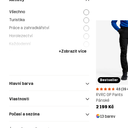
Všechno
Turistika
Práce a zahradkářství
Horolezectví
Každodenní
+
Zobrazit více
Běh a trénink
Myslivost a fotografování přírody
Bestseller
Hlavní barva
4.6 (39 
RVRC GP Pants
Vlastnosti
Pánské
2 199 Kč
Počasí a sezóna
13 barev