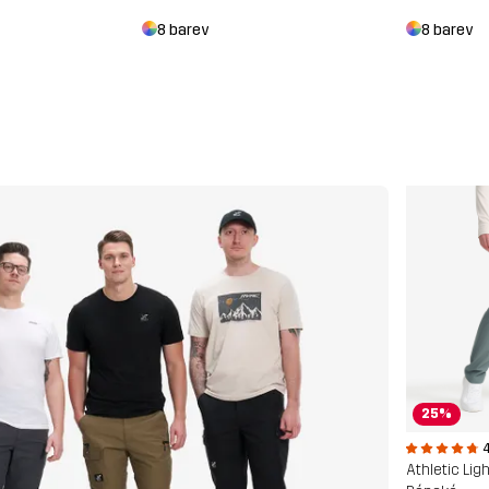
8 barev
8 barev
25%
4
Athletic Li