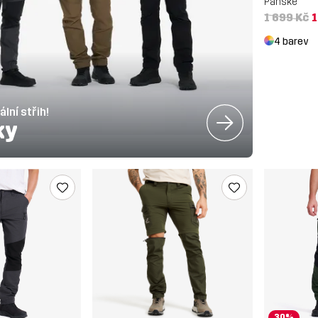
Pánské
1 699 Kč
1
4 barev
ální střih!
ky
30%