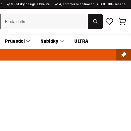
Kč
Švédský design a kvalita
4,6 průměrné hodnocení s 840 000+ recenzí
Vymazat vyhledávání
Průvodci
Nabídky
ULTRA