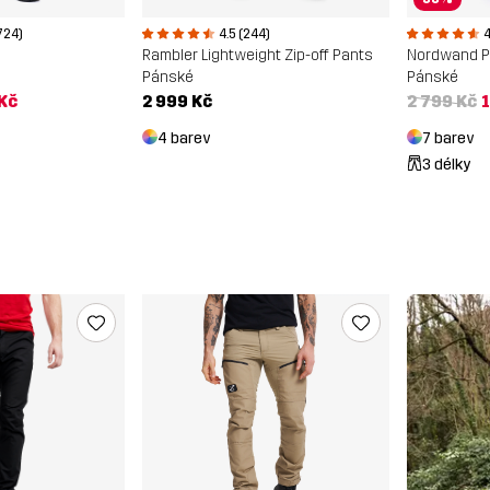
724)
4.5 (244)
4
Rambler Lightweight Zip-off Pants
Nordwand P
Pánské
Pánské
 Kč
2 999 Kč
2 799 Kč
1
4 barev
7 barev
3 délky