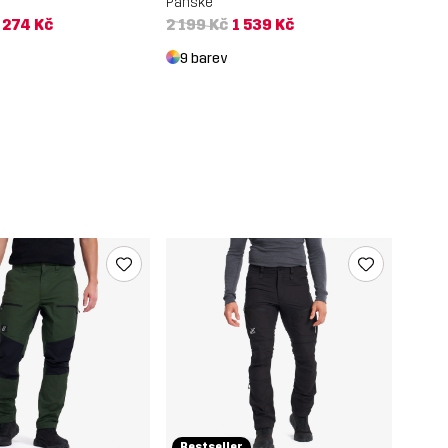
Pánské
 274 Kč
2 199 Kč
1 539 Kč
9 barev
Bestseller