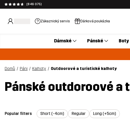
(846 075)
Zákaznický servis
Dárková poukázka
Dámské
Pánské
Boty
Domů
Páni
Kalhoty
Outdoorové a turistické kalhoty
Pánské outdoroové a t
Popular filters
Short (-4cm)
Regular
Long (+5cm)