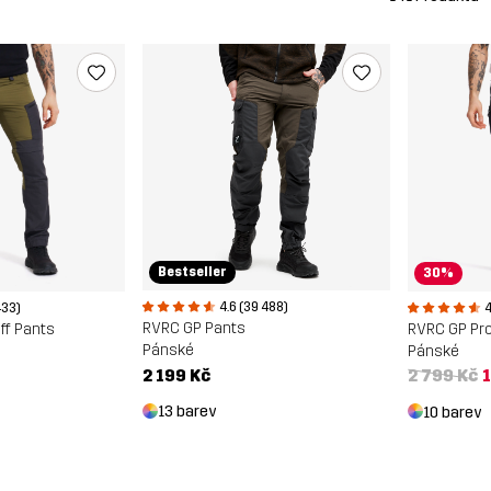
Bestseller
30%
4.6 (39 488)
433)
4
RVRC GP Pants
ff Pants
RVRC GP Pr
Pánské
Pánské
2 199 Kč
2 799 Kč
1
13 barev
10 barev