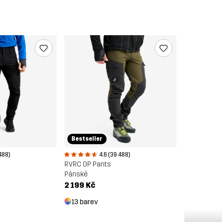
Bestseller
488)
4.6 (39 488)
RVRC GP Pants
Pánské
2 199 Kč
13 barev