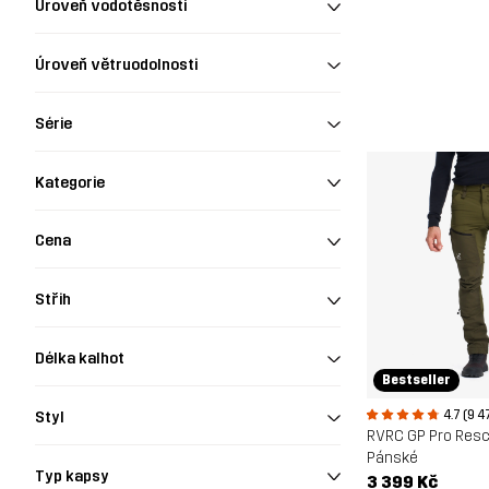
Úroveň vodotěsnosti
Úroveň větruodolnosti
Série
Kategorie
Cena
Střih
Délka kalhot
Bestseller
4.7 (9 4
Styl
RVRC GP Pro Res
Pánské
Typ kapsy
3 399 Kč