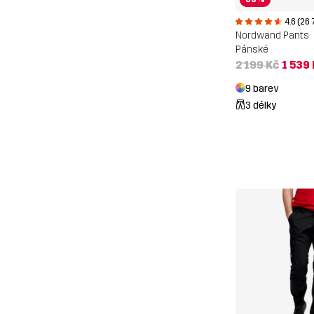
4.6 (26 
Nordwand Pants
Pánské
2 199 Kč
1 539
9 barev
3 délky