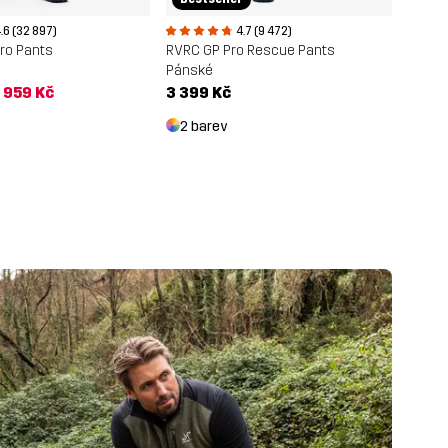
.6 (32 897)
4.7 (9 472)
ro Pants
RVRC GP Pro Rescue Pants
Pánské
 959 Kč
3 399 Kč
2 barev