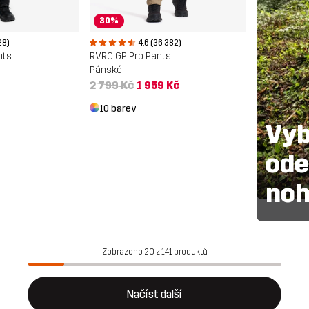
30%
28)
4.6 (36 382)
nts
RVRC GP Pro Pants
Pánské
2 799 Kč
1 959 Kč
10 barev
Vyb
ode
noh
Zobrazeno 20 z 141 produktů
Načíst další