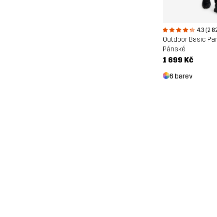
4.3 (2 8
Outdoor Basic Pa
Pánské
1 699 Kč
6 barev