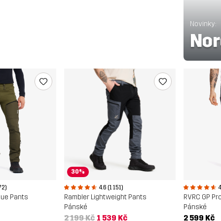
Novinky:
Nor
30%
72)
4.6 (1 151)
4
cue Pants
Rambler Lightweight Pants
RVRC GP Pro
Pánské
Pánské
2 199 Kč
1 539 Kč
2 599 Kč