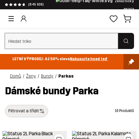
Zákaznický
(845 939)
servis
Vymazat vyhledávání
LETNÍ VÝPRODEJ: Až 50% sleva
Nakupujte hned teď
Domů
Ženy
Bundy
Parkas
Dámské bundy Parka
Filtrovat a třídit
16 Produktů