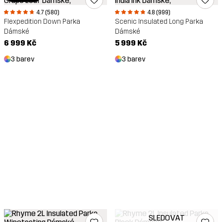
4.7 (580)
4.8 (999)
Flexpedition Down Parka
Scenic Insulated Long Parka
Dámské
Dámské
6 999 Kč
5 999 Kč
3 barev
3 barev
SLEDOVAT