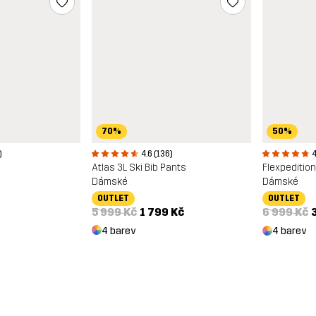
70%
50%
4.6 (136)
)
4
Atlas 3L Ski Bib Pants
Flexpeditio
Dámské
Dámské
OUTLET
OUTLET
5 999 Kč
1 799 Kč
6 999 Kč
4 barev
4 barev