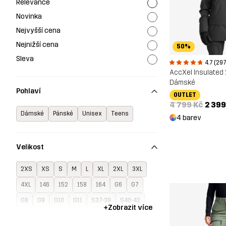
Relevance
Novinka
Nejvyšší cena
Nejnižší cena
50%
Sleva
4.7 (297
AccXel Insulated 
Dámské
Pohlaví
OUTLET
4 799 Kč
2 399
Dámské
Pánské
Unisex
Teens
4 barev
Velikost
2XS
XS
S
M
L
XL
2XL
3XL
4XL
146
152
158
164
G6
G7
G8
G9
G10
G11
S37-39
S40-42
+
Zobrazit více
S43-45
One Size