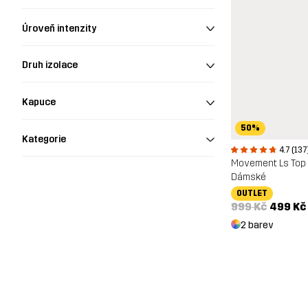
Úroveň intenzity
Druh izolace
Kapuce
50%
Kategorie
4.7 (137
Movement Ls Top
Dámské
OUTLET
999 Kč
499 Kč
2 barev