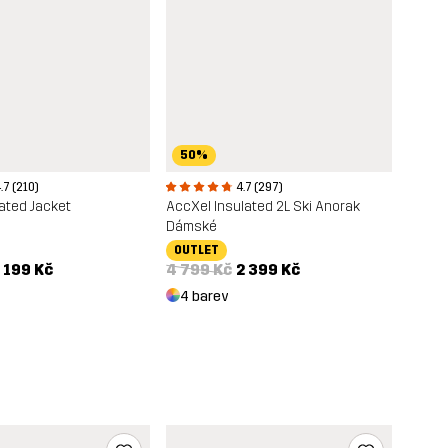
50%
.7 (210)
4.7 (297)
lated Jacket
AccXel Insulated 2L Ski Anorak
Dámské
OUTLET
 199 Kč
4 799 Kč
2 399 Kč
4 barev