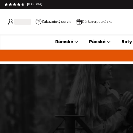
(845 734)
Zákaznický servis
Dárková poukázka
Dámské
Pánské
Boty