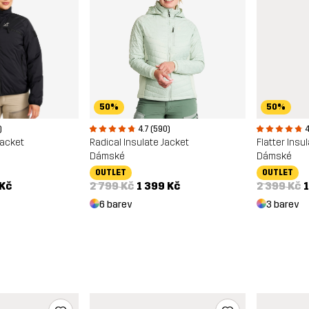
50%
50%
4
)
4.7 (590)
Flatter Insu
Jacket
Radical Insulate Jacket
Dámské
Dámské
OUTLET
OUTLET
2 399 Kč
1
 Kč
2 799 Kč
1 399 Kč
3 barev
6 barev