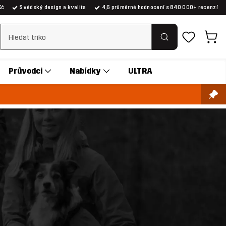
Kč
Švédský design a kvalita
4,6 průměrné hodnocení s 840 000+ recenzí
Vymazat vyhledávání
Průvodci
Nabídky
ULTRA