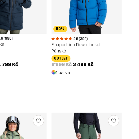
50%
.6 (990)
4.6 (309)
rka
Flexpedition Down Jacket
Pánské
OUTLET
1 799 Kč
6 999 Kč
3 499 Kč
1 barva