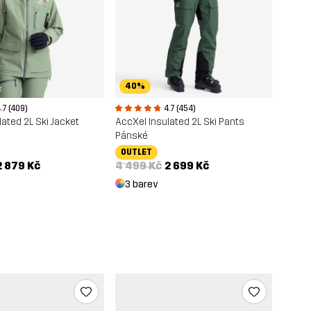
40%
.7 (409)
4.7 (454)
ated 2L Ski Jacket
AccXel Insulated 2L Ski Pants
Pánské
OUTLET
2 879 Kč
4 499 Kč
2 699 Kč
3 barev