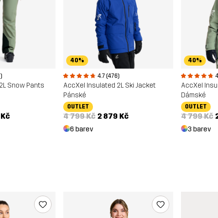
40%
40%
4.7 (476)
4
)
AccXel Insulated 2L Ski Jacket
AccXel Insul
 2L Snow Pants
Pánské
Dámské
OUTLET
OUTLET
4 799 Kč
2 879 Kč
4 799 Kč
 Kč
6 barev
3 barev