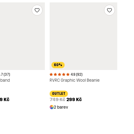
60%
.7 (37)
4.9 (92)
dband
RVRC Graphic Wool Beanie
OUTLET
9 Kč
749 Kč
299 Kč
2 barev