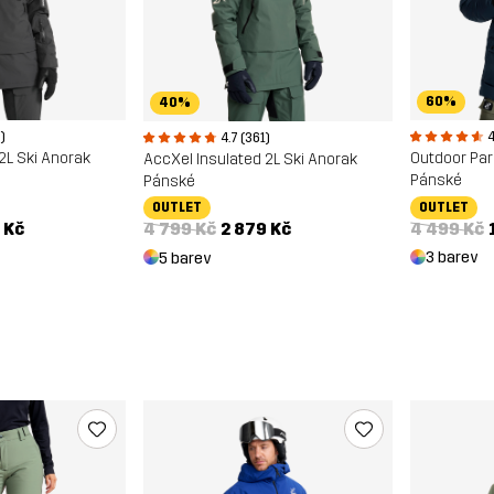
60%
40%
)
4
4.7 (361)
2L Ski Anorak
Outdoor Pa
AccXel Insulated 2L Ski Anorak
Pánské
Pánské
OUTLET
OUTLET
 Kč
4 499 Kč
4 799 Kč
2 879 Kč
3 barev
5 barev