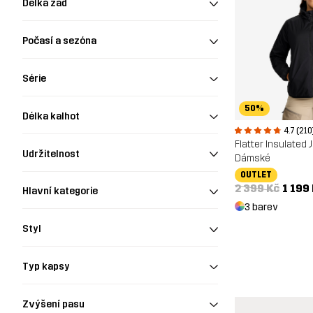
Délka zad
Počasí a sezóna
Série
50%
Délka kalhot
4.7 (210
Flatter Insulated 
Udržitelnost
Dámské
OUTLET
2 399 Kč
1 199
Hlavní kategorie
3 barev
Styl
Typ kapsy
Zvýšení pasu