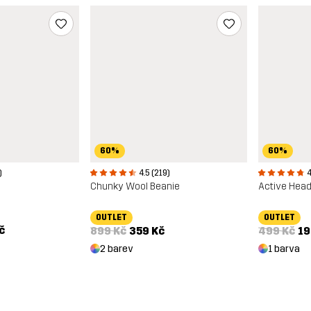
60%
60%
)
4.5 (219)
4
Chunky Wool Beanie
Active Hea
OUTLET
OUTLET
č
899 Kč
359 Kč
499 Kč
19
2 barev
1 barva