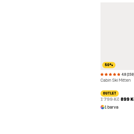
50%
4.8 (159
Cabin Ski Mitten
OUTLET
1 799 Kč
899 K
1 barva