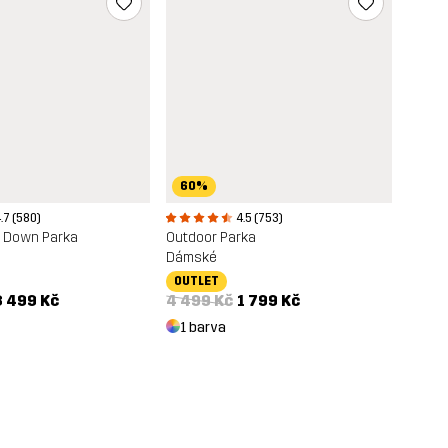
60%
4.5 (753)
.7 (580)
Outdoor Parka
n Down Parka
Dámské
OUTLET
4 499 Kč
1 799 Kč
3 499 Kč
1 barva