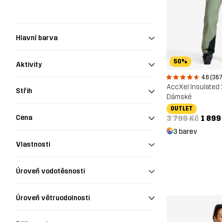
Hlavní barva
50%
Aktivity
4.6 (367
AccXel Insulated
Střih
Dámské
OUTLET
3 799 Kč
1 899
Cena
3 barev
Vlastnosti
Úroveň vodotěsnosti
Úroveň větruodolnosti