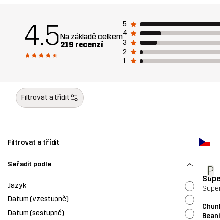
4.5
5
4
Na základě celkem
3
219 recenzí
2
1
Filtrovat a třídit
Filtrovat a třídit
Seřadit podle
P
Supe
Jazyk
Super
Datum (vzestupně)
Chun
Datum (sestupně)
Beani