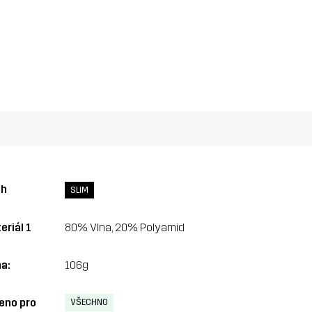
ih
SLIM
eriál 1
80% Vlna, 20% Polyamid
a:
106g
eno pro
VŠECHNO