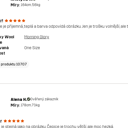
Míry:
164cm, 56kg
r!
e je příjemná, teplá a barva odpovídá obrázku. Jen je trošku volnější, ale
ky Wool
Morning Glory
e
vaná
One Size
ost
o produktu 10707
Alena H.
Ověřený zákazník
Míry:
178cm, 73kg
r
 je stejná jako na obrázku. Čepice je trochu větší, ale moc hezká.