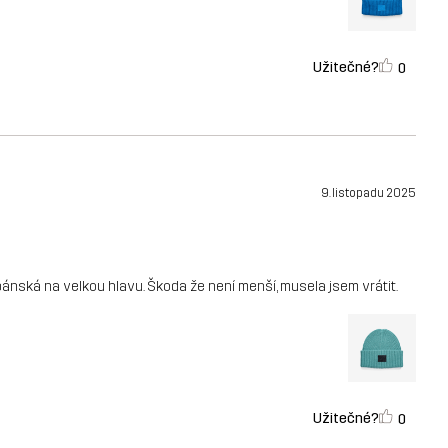
Užitečné?
0
9. listopadu 2025
 pánská na velkou hlavu. Škoda že není menší, musela jsem vrátit.
Užitečné?
0