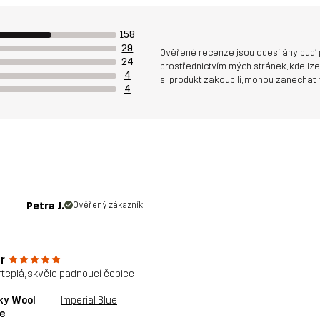
158
29
Ověřené recenze jsou odesílány buď 
24
prostřednictvím mých stránek, kde lze 
4
si produkt zakoupili, mohou zanechat 
4
Petra J.
Ověřený zákazník
r
teplá, skvěle padnoucí čepice
ky Wool
Imperial Blue
e