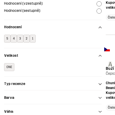
Kupo
Hodnocení (vzestupně)
velik
Hodnocení (sestupně)
Čisl
Hodnocení
5
4
3
2
1
Velikost
A
ONE
Boží 
Čepic
Chun
Typ recenze
Beani
Kupo
velik
Barva
Čisl
Váha: