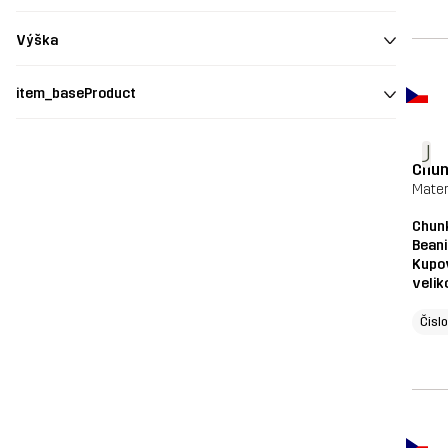
Výška
item_baseProduct
J
Chun
Materi
Chun
Beani
Kupo
velik
Čisl