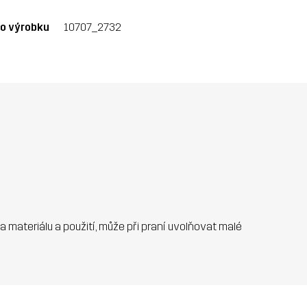
lo výrobku
10707_2732
 na materiálu a použití, může při praní uvolňovat malé