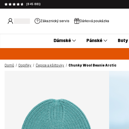
(845 881)
Zákaznický servis
Dárková poukázka
Dámské
Pánské
Boty
Domů
Doplňky
Čepice a kšiltovky
Chunky Wool Beanie Arctic