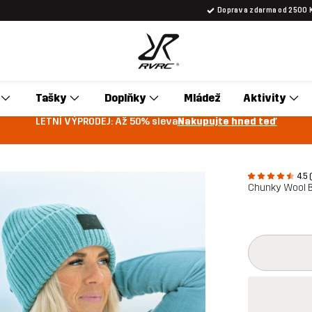
Doprava zdarma od 2500 
Tašky
Doplňky
Mládež
Aktivity
LETNÍ VÝPRODEJ: Až 50% sleva
Nakupujte hned teď
4.5 
Chunky Wool B
Toto tlačítko
{{size}} není 