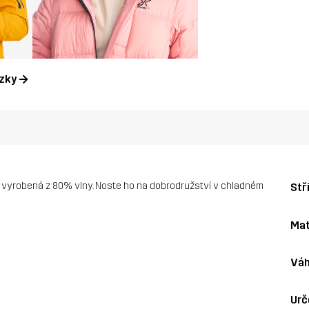
ázky
u vyrobená z 80% vlny. Noste ho na dobrodružství v chladném
Stř
Mat
Váh
Urč