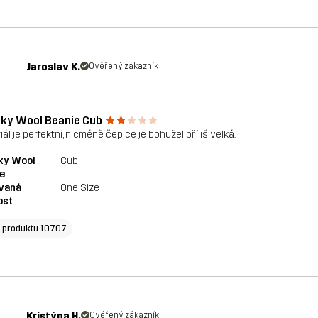
Jaroslav K.
Ověřený zákazník
ky Wool Beanie Cub
ál je perfektní, nicméně čepice je bohužel příliš velká.
ky Wool
Cub
e
vaná
One Size
ost
o produktu 10707
Kristýna H.
Ověřený zákazník