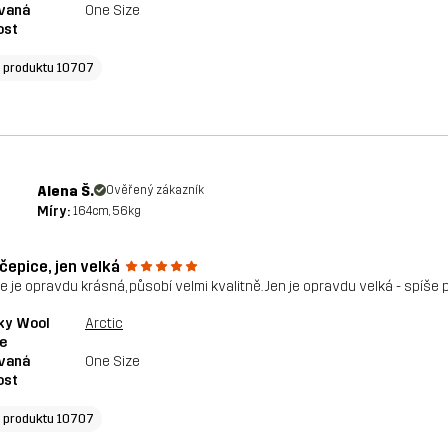
vaná
One Size
ost
o produktu 10707
Alena Š.
Ověřený zákazník
Míry:
164cm, 56kg
čepice, jen velká
e je opravdu krásná, působí velmi kvalitně. Jen je opravdu velká - spíše
ky Wool
Arctic
e
vaná
One Size
ost
o produktu 10707