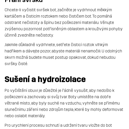
Chcete-li vyčistit svršek bot, začněte je vydrhnout měkkým
kartáčem a čisticím roztokem nebo čističem bot. To pomáhá
odstranit nečistoty a špínu bez poškození materiálu. Věnujte
zvýšenou pozornost potřísněným oblastem a krouživými pohyby
účinně zvedněte nečistoty.
Jakmile důkladně vydrhnete, setřete čisticí roztok vlhkým
hadříkem a dávejte pozor, abyste materiál nenamočili. U odolných
skvrn možná budete muset postup opakovat, dokud nebudou
svršky čisté.
Sušení a hydroizolace
Po vyčištění obuvi je důležité je řádně vysušit, aby nedošlo k
poškození a zachovaly si svůj tvar. Boty umístěte na dobře
větrané místo, aby byly suché na vzduchu, vyhněte se přímému
slunečnímu záření nebo zdrojům tepla, které by mohly deformovat
nebo oslabit materiály.
Pro urychlení procesu schnutí a udržení tvaru vložte do bot