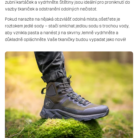
zubní kartáček a vydrhněte. Štětiny jsou ideální pro proniknutí do
vazby tkaniček a odstranění odolných nečistot.
Pokud narazíte na nějaká obzvlášť odolná místa, ošetřete je
roztokem jedlé sody – stačí smíchat jedlou sodu s trochou vody,
aby vznikla pasta a nanést ji na skvrny. Jemně vydrhněte a
důkladně opláchněte. Vaše tkaničky budou vypadat jako nové!