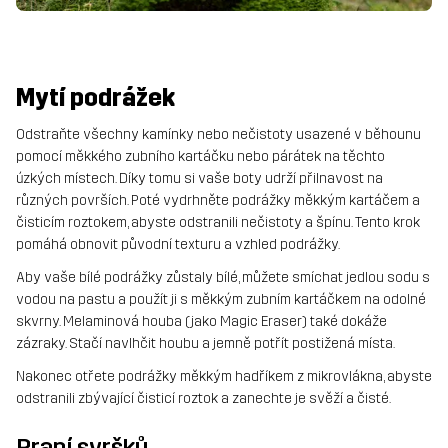
Mytí podrážek
Odstraňte všechny kamínky nebo nečistoty usazené v běhounu
pomocí měkkého zubního kartáčku nebo párátek na těchto
úzkých místech. Díky tomu si vaše boty udrží přilnavost na
různých površích. Poté vydrhněte podrážky měkkým kartáčem a
čisticím roztokem, abyste odstranili nečistoty a špínu. Tento krok
pomáhá obnovit původní texturu a vzhled podrážky.
Aby vaše bílé podrážky zůstaly bílé, můžete smíchat jedlou sodu s
vodou na pastu a použít ji s měkkým zubním kartáčkem na odolné
skvrny. Melaminová houba (jako Magic Eraser) také dokáže
zázraky. Stačí navlhčit houbu a jemně potřít postižená místa.
Nakonec otřete podrážky měkkým hadříkem z mikrovlákna, abyste
odstranili zbývající čisticí roztok a zanechte je svěží a čisté.
Praní svršků