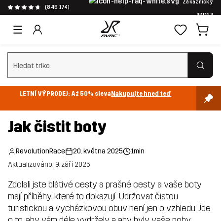
Zákaznický
(846 174)
servis
Vymazat vyhledávání
LETNÍ VÝPRODEJ: Až 50% sleva
Nakupujte hned teď
Jak čistit boty
RevolutionRace
20. května 2025
1min
Aktualizováno: 9. září 2025
Zdolali jste blátivé cesty a prašné cesty a vaše boty
mají příběhy, které to dokazují. Udržovat čistou
turistickou a vycházkovou obuv není jen o vzhledu. Jde
o to, aby vám déle vydržely a aby byly vaše nohy