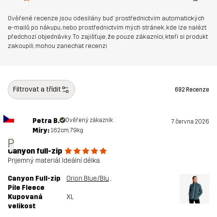
Určeno pro
VŠECHNO
Ověřené recenze jsou odesílány buď prostřednictvím automatických
e-mailů po nákupu, nebo prostřednictvím mých stránek, kde lze nalézt
předchozí objednávky. To zajišťuje, že pouze zákazníci, kteří si produkt
Číslo výrobku
10988_2891
zakoupili, mohou zanechat recenzi
Filtrovat a třídit
692 Recenze
Petra B.
Ověřený zákazník
7. června 2026
Míry:
162cm, 79kg
P
Canyon full-zip
Prijemný materiál. Ideální délka.
Canyon Full-zip
Orion Blue/Blue Mirage
Pile Fleece
Kupovaná
XL
velikost