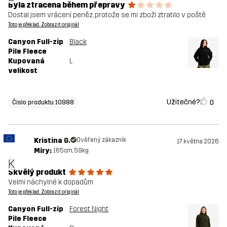
Byla ztracena během přepravy
Dostal jsem vrácení peněz, protože se mi zboží ztratilo v poště
Toto je překlad. Zobrazit originál
Canyon Full-zip
Black
Pile Fleece
Kupovaná
L
velikost
Užitečné?
0
Čislo produktu 10988
Kristina G.
Ověřený zákazník
17. května 2026
Míry:
165cm, 59kg
K
Skvělý produkt
Velmi náchylné k dopadům
Toto je překlad. Zobrazit originál
Canyon Full-zip
Forest Night
Pile Fleece