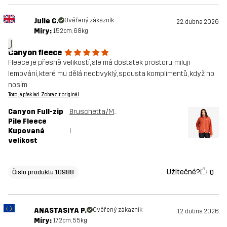
Julie C.
Ověřený zákazník
22. dubna 2026
Míry:
152cm, 68kg
J
Canyon fleece
Fleece je přesně velikostí, ale má dostatek prostoru, miluji
lemování, které mu dělá neobvyklý, spousta komplimentů, když ho
nosím
Toto je překlad. Zobrazit originál
Canyon Full-zip
Bruschetta/Maple Sugar
Pile Fleece
Kupovaná
L
velikost
Užitečné?
0
Čislo produktu 10988
ANASTASIYA P.
Ověřený zákazník
12. dubna 2026
Míry:
172cm, 55kg