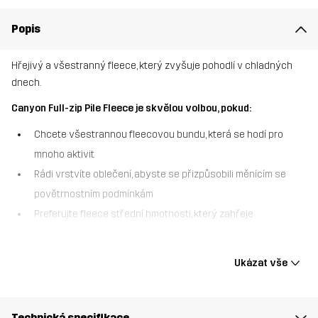
Popis
Hřejivý a všestranný fleece, který zvyšuje pohodlí v chladných
dnech.
Canyon Full-zip Pile Fleece je skvělou volbou, pokud:
Chcete všestrannou fleecovou bundu, která se hodí pro
mnoho aktivit
Rádi vrstvíte oblečení, abyste se přizpůsobili měnícím se
povětrnostním podmínkám
Preferujte fleece střední hmotnosti, který zahřeje
Bunda Canyon Full-zip Pile Fleece je teplá a příjemná fleecová
bunda, která poskytuje extra izolaci v chladných dnech. Tento
Ukázat vše
měkký fleece je vyroben z recyklovaných materiálů a je uvnitř
hladký pro maximální pohodlí, když jste aktivní venku. Čistý design,
vlastnosti odvádějící vlhkost a celopropínací zip z něj dělají
Technická specifikace