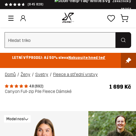
Zákaznický
(845 828)
servis
Vymazat vyhledávání
LETNÍ VÝPRODEJ: Až 50% sleva
Nakupujte hned teď
Domů
Ženy
Svetry
Fleece a střední vrstvy
1 699 Kč
4.8 (692)
Canyon Full-zip Pile Fleece Dámské
Model nosí