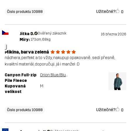
Užitečné?
0
Čislo produktu 10988
Jitka D.
Ověřený zákazník
16. března 2026
Míry:
173cm, 68kg
J
Mikina, barva zelená
nádhera, perfekt a to vždy, nakupuji opakovaně.. sedí přesně,
kvalitní materiál, doporučuji.. já i manžel :D
Canyon Full-zip
Orion Blue/Blue Mirage
Pile Fleece
Kupovaná
M
velikost
Užitečné?
0
Čislo produktu 10988