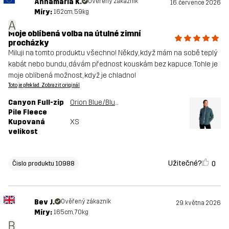
Annamaria K.
Ověřený zákazník
16. července 2026
Míry:
162cm, 59kg
A
Moje oblíbená volba na útulné zimní
procházky
Miluji na tomto produktu všechno! Někdy, když mám na sobě teplý
kabát nebo bundu, dávám přednost kouskám bez kapuce. Tohle je
moje oblíbená možnost, když je chladno!
Toto je překlad. Zobrazit originál
Canyon Full-zip
Orion Blue/Blue Mirage
Pile Fleece
Kupovaná
XS
velikost
Užitečné?
0
Čislo produktu 10988
Bev J.
Ověřený zákazník
29. května 2026
Míry:
165cm, 70kg
B