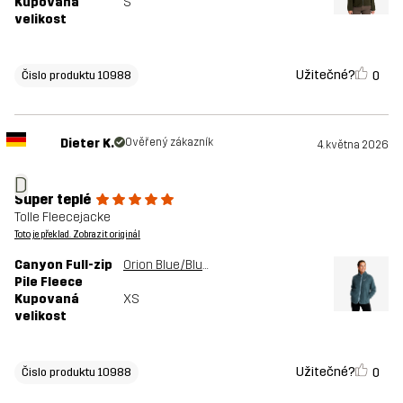
Kupovaná
S
velikost
Užitečné?
0
Čislo produktu 10988
Dieter K.
Ověřený zákazník
4. května 2026
D
Super teplé
Tolle Fleecejacke
Toto je překlad. Zobrazit originál
Canyon Full-zip
Orion Blue/Blue Mirage
Pile Fleece
Kupovaná
XS
velikost
Užitečné?
0
Čislo produktu 10988