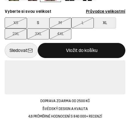
Vyberte si svou velikost
Průvodce velikostmí
XS
S
M
L
XL
2XL
3XL
4XL
Toto tlačítko otevře modální potvrzení nové položky v nákupn
{{size}} není k dispozici
Sledovat
Vložit do košíku
DOPRAVA ZDARMA OD 2500 KČ
ŠVÉDSKÝ DESIGN A KVALITA
4,6 PRŮMĚRNÉ HODNOCENÍ S 840 000+ RECENZÍ