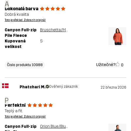
A
Dokonalá barva
Dobrá kvalita
Toto je překlad. Zobrazit originál
Canyon Full-zip
Bruschetta/Maple Sugar
Pile Fleece
Kupovaná
S
velikost
Užitečné?
0
Čislo produktu 10988
Phatchari M.
Ověřený zákazník
22. března 2026
P
Perfektní
Teplý a fit.
Toto je překlad. Zobrazit originál
Canyon Full-zip
Orion Blue/Blue Mirage