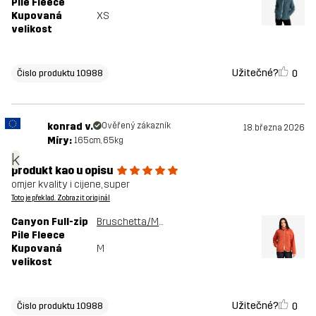
Pile Fleece
Kupovaná
XS
velikost
Užitečné?
0
Čislo produktu 10988
konrad v.
Ověřený zákazník
18. března 2026
Míry:
165cm, 65kg
k
produkt kao u opisu
omjer kvality i cijene, super
Toto je překlad. Zobrazit originál
Canyon Full-zip
Bruschetta/Maple Sugar
Pile Fleece
Kupovaná
M
velikost
Užitečné?
0
Čislo produktu 10988