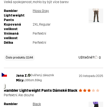
Velká spokojenost, mohlo by být více barev
Rambler
Moss Gray
Lightweight
Pants
Kupovaná
2XL
, Regular
velikost
Vnímaná
Perfektní
velikost
Délka
Perfektní
Užitečné?
0
Čislo produktu 11144
Jana Z.
Ověřený zákazník
20. listopadu 2025
Míry:
166cm, 69kg
J
Rambler Lightweight Pants Dámské Black
Perfektní. Ale dlouhe
Rambler
Black