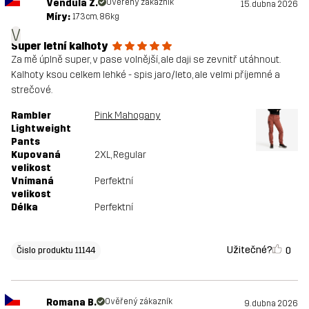
Vendula Z.
Ověřený zákazník
15. dubna 2026
Míry:
173cm, 86kg
V
Super letní kalhoty
Za mě úplně super, v pase volnější, ale daji se zevnitř utáhnout.
Kalhoty ksou celkem lehké - spis jaro/leto, ale velmi příjemné a
strečové.
Rambler
Pink Mahogany
Lightweight
Pants
Kupovaná
2XL
, Regular
velikost
Vnímaná
Perfektní
velikost
Délka
Perfektní
Užitečné?
0
Čislo produktu 11144
Romana B.
Ověřený zákazník
9. dubna 2026