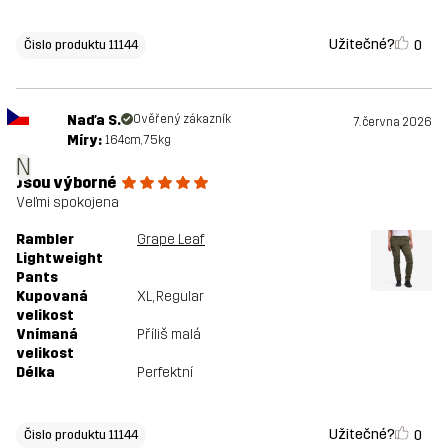
Užitečné?
0
Čislo produktu 11144
Naďa S.
Ověřený zákazník
7. června 2026
Míry:
164cm, 75kg
N
Jsou výborné
Veľmi spokojena
Rambler
Grape Leaf
Lightweight
Pants
Kupovaná
XL
, Regular
velikost
Vnímaná
Příliš malá
velikost
Délka
Perfektní
Užitečné?
0
Čislo produktu 11144