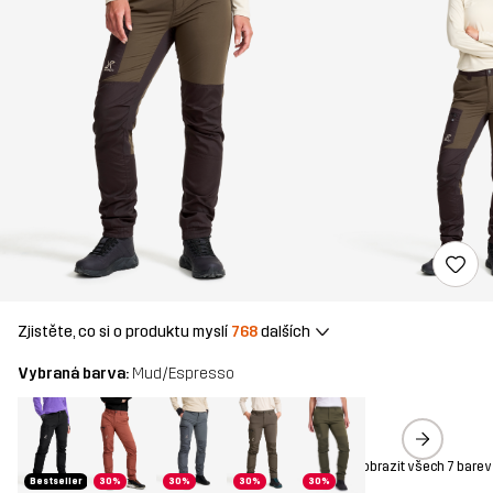
Zjistěte, co si o produktu myslí
768
dalších
Vybraná barva:
Mud/Espresso
Zobrazit všech 7 barev
Bestseller
30%
30%
30%
30%