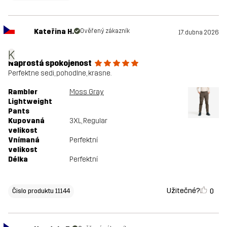
Kateřina H.
Ověřený zákazník
17. dubna 2026
K
Naprostá spokojenost
Perfektne sedi, pohodlne, krasne.
Rambler
Moss Gray
Lightweight
Pants
Kupovaná
3XL
, Regular
velikost
Vnímaná
Perfektní
velikost
Délka
Perfektní
Užitečné?
0
Čislo produktu 11144