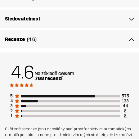
Materiál 2
89% Polyamid (Recyklovaný), 11% Elastan
Sledovatelnost
Podšívka
95% Polyester (Recyklovaný), 5%
Polyester
Recenze
(4.6)
Síť
95% Polyester (Recyklovaný), 5%
Polyester
4.6
Na základě celkem
Materiál 3
88% Polyamid (Recyklovaný), 12%
768 recenzí
Elastan
5
575
Váha:
329g ve velikosti M
4
133
3
44
2
8
Udržitelnost
Recyklované detaily
čtěte zde
1
8
Bluesign® approved
čtěte zde
Ověřené recenze jsou odesílány buď prostřednictvím automatických
e-mailů po nákupu, nebo prostřednictvím mých stránek, kde lze nalézt