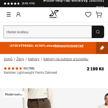
Zákaznický
(846 479)
servis
Vymazat vyhledávání
LETNÍ VÝPRODEJ: Až 50% sleva
Nakupujte hned teď
Domů
Ženy
Kalhoty
Kalhoty na outdoor a turistiku
2 199 Kč
4.6 (766)
Rambler Lightweight Pants Dámské
Model nosí