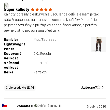
M
Super kalhoty
Kalhoty dorazily bleskurychle! Jsou lehce delší, ale mám je tak
ráda. V pase jsou na stahovací gumu na knoflíčky. Materiál je
příjemně vzdušný a pružný. Ve spodní části kalhot je použito
pevné plátno pro ochranu před trny.
Rambler
Mud/Espresso
Lightweight
Pants
Kupovaná
2XL
, Regular
velikost
Vnímaná
Perfektní
velikost
Délka
Perfektní
Užitečné?
0
Čislo produktu 11144
Romana B.
Ověřený zákazník
3. dubna 2026