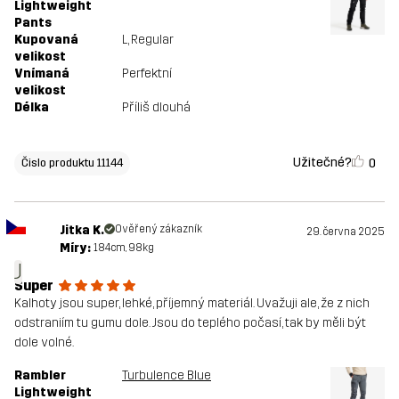
Lightweight
Pants
Kupovaná
L
, Regular
velikost
Vnímaná
Perfektní
velikost
Délka
Příliš dlouhá
Užitečné?
0
Čislo produktu 11144
Jitka K.
Ověřený zákazník
29. června 2025
Míry:
184cm, 98kg
J
Super
Kalhoty jsou super, lehké, příjemný materiál. Uvažuji ale, že z nich
odstraniím tu gumu dole. Jsou do teplého počasí, tak by měli být
dole volné.
Rambler
Turbulence Blue
Lightweight