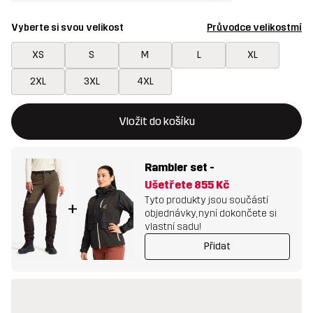
Vyberte si svou velikost
Průvodce velikostmí
XS
S
M
L
XL
2XL
3XL
4XL
Toto tlačítko otevře modální potvrzení nové položky v nákupn
{{size}} není k dispozici
Vložit do košíku
Rambler set
-
Ušetřete
855 Kč
Tyto produkty jsou součástí
+
objednávky, nyní dokončete si
vlastní sadu!
Přidat