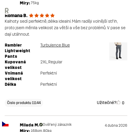
Míry:
75kg
R
Romana B.
Kalhoty sedí perfektně, délka idealní. Mám raději volnější střih,
proto jsem měnila velikost za větší a vše bez problémů. V pase se
dají utáhnout.
Rambler
Turbulence Blue
Lightweight
Pants
Kupovaná
2XL
, Regular
velikost
Vnímaná
Perfektní
velikost
Délka
Perfektní
Užitečné?
0
Čislo produktu 11144
Milada M.
Ověřený zákazník
4. dubna 2026
Míry:
168cm, 80kg