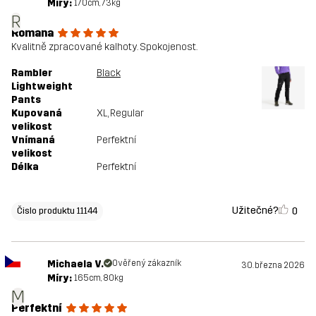
Míry:
170cm, 73kg
R
Romana
Kvalitně zpracované kalhoty. Spokojenost.
Rambler
Black
Lightweight
Pants
Kupovaná
XL
, Regular
velikost
Vnímaná
Perfektní
velikost
Délka
Perfektní
Užitečné?
0
Čislo produktu 11144
Michaela V.
Ověřený zákazník
30. března 2026
Míry:
165cm, 80kg
M
Perfektní