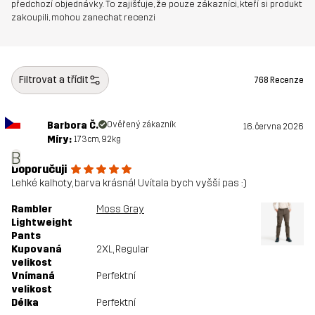
předchozí objednávky. To zajišťuje, že pouze zákazníci, kteří si produkt
Určeno pro
TURISTIKA
VŠECHNO
zakoupili, mohou zanechat recenzi
Číslo výrobku
11144_4137
Filtrovat a třídit
768 Recenze
Barbora Č.
Ověřený zákazník
16. června 2026
Míry:
173cm, 92kg
B
Doporučuji
Lehké kalhoty, barva krásná! Uvítala bych vyšší pas :)
Rambler
Moss Gray
Lightweight
Pants
Kupovaná
2XL
, Regular
velikost
Vnímaná
Perfektní
velikost
Délka
Perfektní