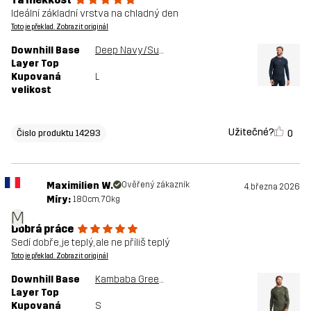
Ideální základní vrstva na chladný den
Toto je překlad. Zobrazit originál
Downhill Base
Deep Navy/Surf The Web
Layer Top
Kupovaná
L
velikost
Užitečné?
0
Čislo produktu 14293
Maximilien W.
Ověřený zákazník
4. března 2026
Míry:
180cm, 70kg
M
Dobrá práce
Sedí dobře, je teplý, ale ne příliš teplý
Toto je překlad. Zobrazit originál
Downhill Base
Kambaba Green/Rosin Green
Layer Top
Kupovaná
S