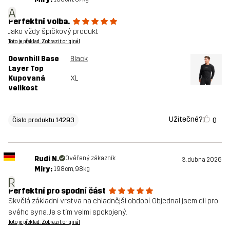
A
Perfektní volba.
Jako vždy špičkový produkt
Toto je překlad. Zobrazit originál
Downhill Base
Black
Layer Top
Kupovaná
XL
velikost
Užitečné?
0
Čislo produktu 14293
Rudi N.
Ověřený zákazník
3. dubna 2026
Míry:
198cm, 98kg
R
Perfektní pro spodní část
Skvělá základní vrstva na chladnější období. Objednal jsem díl pro
svého syna. Je s tím velmi spokojený.
Toto je překlad. Zobrazit originál