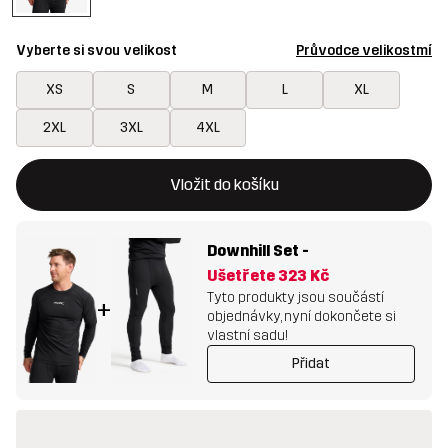
Vyberte si svou velikost
Průvodce velikostmí
XS
S
M
L
XL
2XL
3XL
4XL
Toto tlačítko otevře modální potvrzení nové položky v nákupn
{{size}} není k dispozici
Vložit do košíku
Downhill Set
-
Ušetřete
323 Kč
Tyto produkty jsou součástí
+
objednávky, nyní dokončete si
vlastní sadu!
Přidat