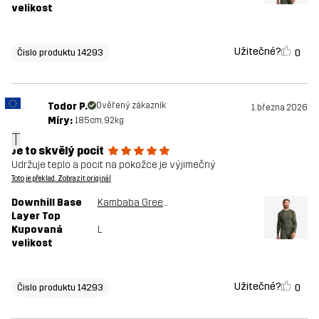
velikost
Užitečné?
0
Čislo produktu 14293
Todor P.
Ověřený zákazník
1. března 2026
Míry:
185cm, 92kg
T
Je to skvělý pocit
Udržuje teplo a pocit na pokožce je výjimečný
Toto je překlad. Zobrazit originál
Downhill Base
Kambaba Green/Rosin Green
Layer Top
Kupovaná
L
velikost
Užitečné?
0
Čislo produktu 14293