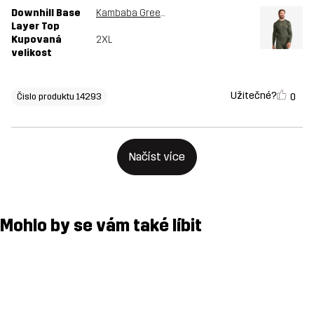
Downhill Base
Kambaba Green/Rosin Green
Layer Top
Kupovaná
2XL
velikost
Užitečné?
0
Čislo produktu 14293
Načíst více
Mohlo by se vám také líbit