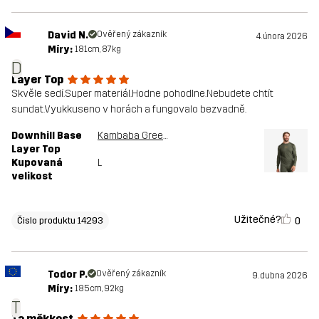
David N.
Ověřený zákazník
4. února 2026
Míry:
181cm, 87kg
D
Layer Top
Skvěle sedí.Super materiál.Hodne pohodlne.Nebudete chtít
sundat.Vyukkuseno v horách a fungovalo bezvadně.
Downhill Base
Kambaba Green/Rosin Green
Layer Top
Kupovaná
L
velikost
Užitečné?
0
Čislo produktu 14293
Todor P.
Ověřený zákazník
9. dubna 2026
Míry:
185cm, 92kg
T
Ta měkkost