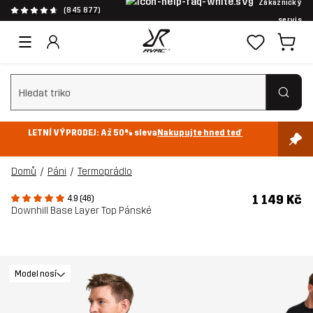
Zákaznický
(845 877)
servis
Vymazat vyhledávání
LETNÍ VÝPRODEJ: Až 50% sleva
Nakupujte hned teď
Domů
Páni
Termoprádlo
1 149 Kč
4.9 (46)
Downhill Base Layer Top Pánské
Model nosí