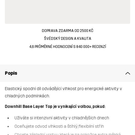
DOPRAVA ZDARMA OD 2500 KČ
ŠVÉDSKÝ DESIGN A KVALITA
4,6 PRŮMĚRNÉ HODNOCENÍ S 840 000+ RECENZÍ
Popis
Elastický spodní díl odvádějící vlhkost pro energické aktivity v
chladných podmínkách.
Downhill Base Layer Top je vynikající volbou, pokud:
Užíváte si intenzivní aktivity v chladnějších dnech
Oceňujete odvod vlhkosti a štíhlý, flexibilní střih
Chcete základní vrstvu, která je na pokožce extra měkká