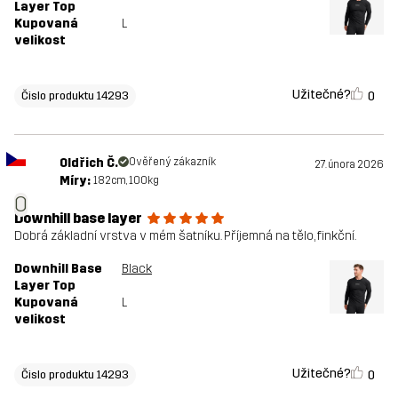
Layer Top
Kupovaná
L
velikost
Užitečné?
0
Čislo produktu 14293
Oldřich Č.
Ověřený zákazník
27. února 2026
Míry:
182cm, 100kg
O
Downhill base layer
Dobrá základní vrstva v mém šatníku. Příjemná na tělo, finkční.
Downhill Base
Black
Layer Top
Kupovaná
L
velikost
Užitečné?
0
Čislo produktu 14293