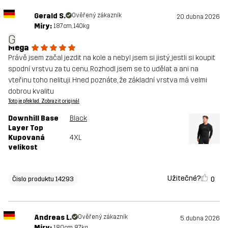
Gerald S.
Ověřený zákazník
20. dubna 2026
Míry:
187cm, 140kg
G
Mega
Právě jsem začal jezdit na kole a nebyl jsem si jistý, jestli si koupit
spodní vrstvu za tu cenu. Rozhodl jsem se to udělat a ani na
vteřinu toho nelituji. Hned poznáte, že základní vrstva má velmi
dobrou kvalitu
Toto je překlad. Zobrazit originál
Downhill Base
Black
Layer Top
Kupovaná
4XL
velikost
Užitečné?
0
Čislo produktu 14293
Andreas L.
Ověřený zákazník
5. dubna 2026
Míry:
180cm, 87kg