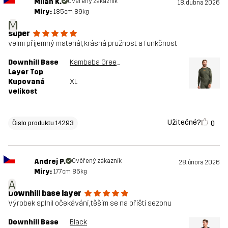
Milan K.
Ověřený zákazník
18. dubna 2026
Míry:
185cm, 89kg
M
super
velmi příjemný materiál, krásná pružnost a funkčnost
Downhill Base
Kambaba Green/Rosin Green
Layer Top
Kupovaná
XL
velikost
Užitečné?
0
Čislo produktu 14293
Andrej P.
Ověřený zákazník
28. února 2026
Míry:
177cm, 85kg
A
Downhill base layer
Výrobek splnil očekávání, těším se na příští sezonu
Downhill Base
Black