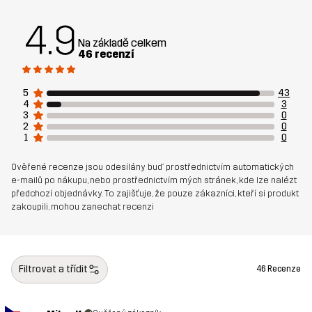
Váha:
342g ve velikosti M
4.9
Na základě celkem
Určeno pro
VŠECHNO
46 recenzí
Číslo výrobku
14293_2001
5
43
4
3
3
0
2
0
1
0
Ověřené recenze jsou odesílány buď prostřednictvím automatických
e-mailů po nákupu, nebo prostřednictvím mých stránek, kde lze nalézt
předchozí objednávky. To zajišťuje, že pouze zákazníci, kteří si produkt
zakoupili, mohou zanechat recenzi
Filtrovat a třídit
46 Recenze