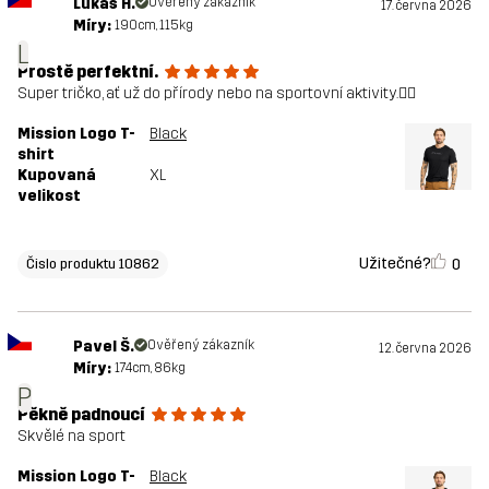
Lukáš H.
Ověřený zákazník
17. června 2026
Míry:
190cm, 115kg
L
Prostě perfektní.
Super tričko, ať už do přírody nebo na sportovní aktivity.👍🏻
Mission Logo T-
Black
shirt
Kupovaná
XL
velikost
Užitečné?
0
Čislo produktu 10862
Pavel Š.
Ověřený zákazník
12. června 2026
Míry:
174cm, 86kg
P
Pěkně padnoucí
Skvělé na sport
Mission Logo T-
Black