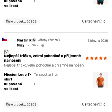
Kupovaná
L
velikost
Užitečné?
0
Čislo produktu 10862
Martin R.
Ověřený zákazník
5. března 2026
Míry:
190cm, 90kg
M
Nejlepší tričko, velmi pohodlné a příjemné
na nošení
Nejlepší tričko, velmi pohodlné a příjemné na nošení
Mission Logo T-
Terracotta Brown
shirt
Kupovaná
L
velikost
Užitečné?
0
Čislo produktu 10862