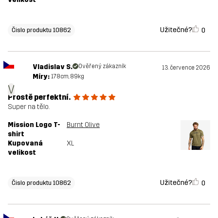
Užitečné?
0
Čislo produktu 10862
Vladislav S.
Ověřený zákazník
13. července 2026
Míry:
178cm, 89kg
V
Prostě perfektní.
Super na tělo.
Mission Logo T-
Burnt Olive
shirt
Kupovaná
XL
velikost
Užitečné?
0
Čislo produktu 10862