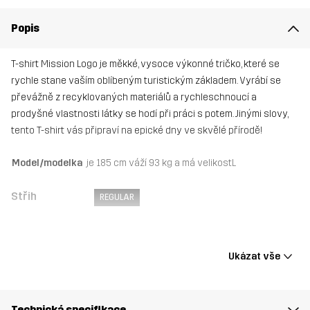
Popis
T-shirt Mission Logo je měkké, vysoce výkonné tričko, které se
rychle stane vaším oblíbeným turistickým základem. Vyrábí se
převážně z recyklovaných materiálů a rychleschnoucí a
prodyšné vlastnosti látky se hodí při práci s potem. Jinými slovy,
tento T-shirt vás připraví na epické dny ve skvělé přírodě!
Model/modelka
je 185 cm váží 93 kg a má velikostL
Střih
REGULAR
Materiál
92% Polyester (Recyklovaný), 8% Elastan
Ukázat vše
Váha:
161g ve velikosti M
Udržitelnost
Recyklované detaily
Technická specifikace
čtěte zde