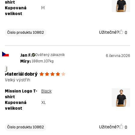
shirt
Kupovaná
M
velikost
Užitečné?
0
Čislo produktu 10862
Jan F.
Ověřený zákazník
6. června 2026
Míry:
188cm, 107kg
J
Materiál dobrý
Velký výstřih
Mission Logo T-
Black
shirt
Kupovaná
XL
velikost
Užitečné?
0
Čislo produktu 10862