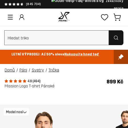
Zákaznický
(845 734)
servis
Vymazat vyhledávání
LETNÍ VÝPRODEJ: Až 50% sleva
Nakupujte hned teď
Domů
Páni
Svetry
Trička
899 Kč
4.8 (494)
Mission Logo T-shirt Pánské
Model nosí