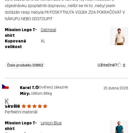
objednávku zpoplatnili dopravou , nelíbí se mi to , nebyl jsem
dotázán resp. nebyla MI POSKYTNUTA VOLBA ZDA POKRAČOVAT V
NÁKUPU NEBO ODSTOUPIT
Mission Logo T-
Oatmeal
shirt
Kupovaná
XL
velikost
Užitečné?
0
Čislo produktu 10862
Karel T.
Ověřený zákazník
15. dubna 2026
Míry:
196cm, 96kg
K
Skvělé
Perfektní materiál
Mission Logo T-
Legion Blue
shirt