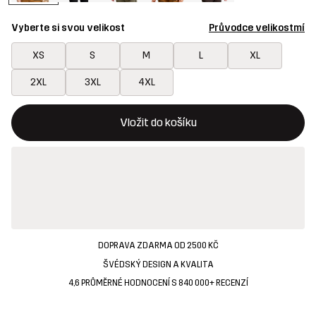
Vyberte si svou velikost
Průvodce velikostmí
XS
S
M
L
XL
2XL
3XL
4XL
Toto tlačítko otevře modální potvrzení nové položky v nákupn
{{size}} není k dispozici
Vložit do košíku
DOPRAVA ZDARMA OD 2500 KČ
ŠVÉDSKÝ DESIGN A KVALITA
4,6 PRŮMĚRNÉ HODNOCENÍ S 840 000+ RECENZÍ