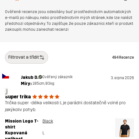
Ověřené recenze jsou odesílány buď prostřednictvím automatických
e-mailů po nákupu, nebo prostřednictvím mých stránek, kde lze nalézt
předchozí objednávky. To zajišťuje, že pouze zákazníci, kteří si produkt
zakoupili, mohou zanechat recenzi
Filtrovat a třídit
494 Recenze
Jakub D.
Ověřený zákazník
3. srpna 2026
Míry:
185cm, 83kg
J
Super trika
Trička super -délka velikosti L je parádní. dostatečně volné pro
jakýkoliv pohyb.
Mission Logo T-
Black
shirt
Kupovaná
L
velikost