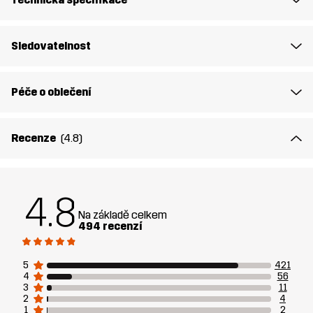
Určeno pro
TURISTIKA
VŠECHNO
Sledovatelnost
Číslo výrobku
10862_2001
Péče o oblečení
Recenze
(4.8)
4.8
Na základě celkem
494 recenzí
5
421
4
56
3
11
2
4
1
2