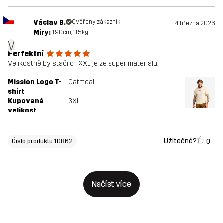
Václav B.
Ověřený zákazník
4. března 2026
Míry:
190cm, 115kg
V
Perfektní
Velikostně by stačilo i XXL, je ze super materiálu.
Mission Logo T-
Oatmeal
shirt
Kupovaná
3XL
velikost
Užitečné?
0
Čislo produktu 10862
Načíst více