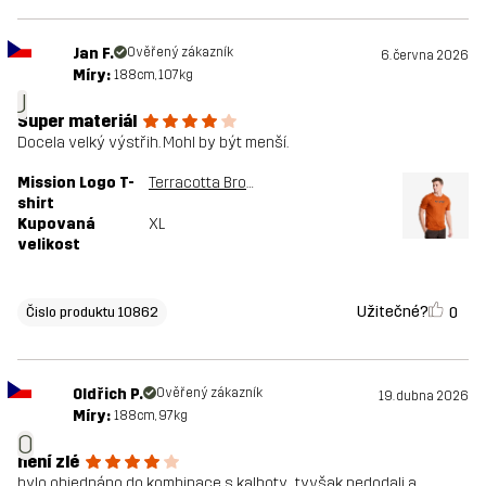
Jan F.
Ověřený zákazník
6. června 2026
Míry:
188cm, 107kg
J
Super materiál
Docela velký výstřih. Mohl by být menší.
Mission Logo T-
Terracotta Brown
shirt
Kupovaná
XL
velikost
Užitečné?
0
Čislo produktu 10862
Oldřich P.
Ověřený zákazník
19. dubna 2026
Míry:
188cm, 97kg
O
není zlé
bylo objednáno do kombinace s kalhoty , tyvšak nedodali a