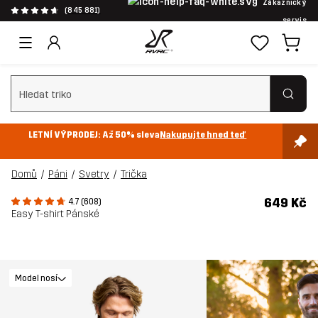
Zákaznický
(845 881)
servis
Vymazat vyhledávání
LETNÍ VÝPRODEJ: Až 50% sleva
Nakupujte hned teď
Domů
Páni
Svetry
Trička
649 Kč
4.7 (608)
Easy T-shirt Pánské
Model nosí