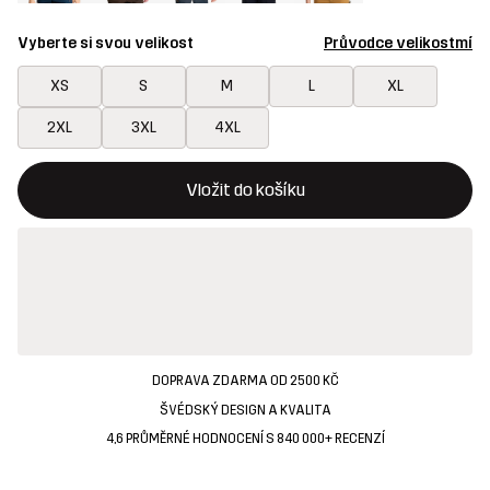
Vyberte si svou velikost
Průvodce velikostmí
XS
S
M
L
XL
2XL
3XL
4XL
Toto tlačítko otevře modální potvrzení nové položky v nákupn
{{size}} není k dispozici
Vložit do košíku
DOPRAVA ZDARMA OD 2500 KČ
ŠVÉDSKÝ DESIGN A KVALITA
4,6 PRŮMĚRNÉ HODNOCENÍ S 840 000+ RECENZÍ