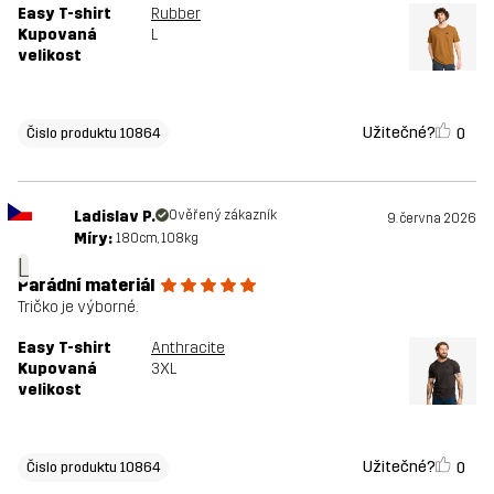
Easy T-shirt
Rubber
Kupovaná
L
velikost
Užitečné?
0
Čislo produktu 10864
Ladislav P.
Ověřený zákazník
9. června 2026
Míry:
180cm, 108kg
L
Parádní materiál
Tričko je výborné.
Easy T-shirt
Anthracite
Kupovaná
3XL
velikost
Užitečné?
0
Čislo produktu 10864