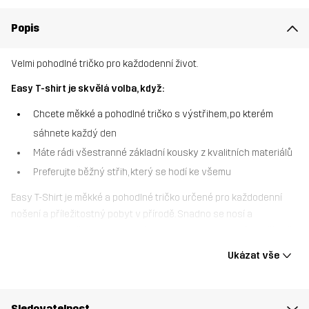
Popis
Velmi pohodlné tričko pro každodenní život.
Easy T-shirt je skvělá volba, když:
Chcete měkké a pohodlné tričko s výstřihem, po kterém
sáhnete každý den
Máte rádi všestranné základní kousky z kvalitních materiálů
Preferujte běžný střih, který se hodí ke všemu
Easy T-Shirt je měkké a pohodlné tričko určené pro každodenní
nošení a příležitostný pobyt v přírodě. Snadno se nosí a
kombinuje se vším od turistických kalhot a outdoorových džín až
po oblíbené tepláky. Toto tričko je praktické, pohodlné a vždy
Ukázat vše
připravené vyrazit – díky němu bude vstát a vydat se na cestu
tou nejjednodušší částí dne.
Sledovatelnost