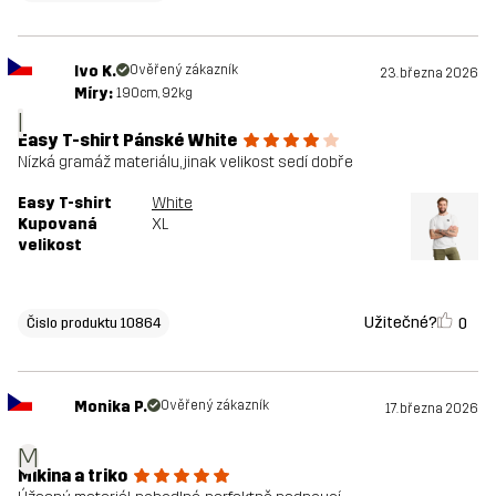
Ivo K.
Ověřený zákazník
23. března 2026
Míry:
190cm, 92kg
I
Easy T-shirt Pánské White
Nízká gramáž materiálu, jinak velikost sedí dobře
Easy T-shirt
White
Kupovaná
XL
velikost
Užitečné?
0
Čislo produktu 10864
Monika P.
Ověřený zákazník
17. března 2026
M
Mikina a triko