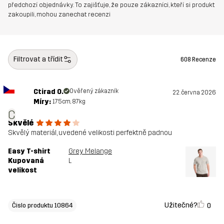
předchozí objednávky. To zajišťuje, že pouze zákazníci, kteří si produkt
zakoupili, mohou zanechat recenzi
Filtrovat a třídit
608 Recenze
Ctirad O.
Ověřený zákazník
22. června 2026
Míry:
175cm, 87kg
C
Skvělé
Skvělý materiál, uvedené velikosti perfektně padnou
Easy T-shirt
Grey Melange
Kupovaná
L
velikost
Užitečné?
0
Čislo produktu 10864