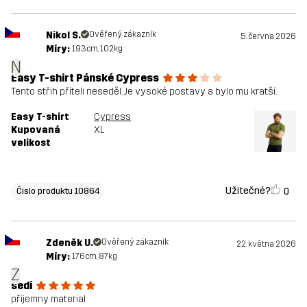
Nikol S.
Ověřený zákazník
5. června 2026
Míry:
193cm, 102kg
N
Easy T-shirt Pánské Cypress
Tento střih příteli neseděl. Je vysoké postavy a bylo mu kratší.
Easy T-shirt
Cypress
Kupovaná
XL
velikost
Užitečné?
0
Čislo produktu 10864
Zdeněk U.
Ověřený zákazník
22. května 2026
Míry:
176cm, 87kg
Z
sedi
přijemny material