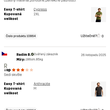
Úžasný materiál, pohodlné, perfektně padnoucí.
Easy T-shirt
Cypress
Kupovaná
2XL
velikost
Užitečné?
0
Čislo produktu 10864
Radim B.
Ověřený zákazník
26. listopadu 2025
Míry:
186cm, 85kg
R
Top
Sedí skvěle
Easy T-shirt
Anthracite
Kupovaná
M
velikost