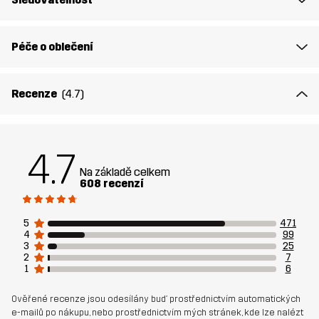
Model/modelka
je 182 cm váží 85 kg a má velikostL
Střih
REGULAR
Péče o oblečení
Materiál 1
50% Bavlna, 50% Polyester
Recenze
(4.7)
(Recyklovaný)
Rib
50% Bavlna, 50% Polyester
(Recyklovaný)
4.7
Na základě celkem
608 recenzí
Váha:
177g ve velikosti M
5
471
Udržitelnost
Recyklované detaily
čtěte zde
4
99
3
25
2
7
1
6
Určeno pro
KAŽDODENNÍ
Ověřené recenze jsou odesílány buď prostřednictvím automatických
Číslo výrobku
10864_2801
e-mailů po nákupu, nebo prostřednictvím mých stránek, kde lze nalézt