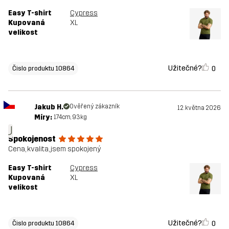
Easy T-shirt
Cypress
Kupovaná
XL
velikost
Užitečné?
0
Čislo produktu 10864
Jakub H.
Ověřený zákazník
12. května 2026
Míry:
174cm, 93kg
J
Spokojenost
Cena, kvalita, jsem spokojený
Easy T-shirt
Cypress
Kupovaná
XL
velikost
Užitečné?
0
Čislo produktu 10864