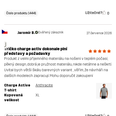
Užitečné?
0
Čislo produktu 14441
Jaromír B.
Ověřený zákazník
27. července 2026
J
Tričko charge activ dokonale plní
představy a požadavky
Produkt z velmi příjemného materiálu na nošení v teplém počasí,
pěkný design, dobrá je pružnost materiálu, nikde netáhne a neškrtí.
Uvítal bych větší škálu barevných variant , věřím, že návrháři na
dalších modelech zapracují. Mohu doporučit zakoupení
Charge Active
Anthracite
T-shirt
Kupovaná
XL
velikost
Užitečné?