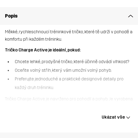
Popis
Měkké, rychleschnoucí tréninkové tričko, které tě udrží v pohodě a
komfortu při každém tréninku.
Tričko Charge Active je ideální, pokud:
Chcete lehké, prodyšné tričko, které účinně odvádí vlhkost?
Oceňte volný střih, který vám umožní volný pohyb.
Preferujte jednoduché a praktické designové detaily pro
každý druh tréninku.
Tričko Charge Active je navrženo pro pohodlí a pohyb. Je vyrobena
z měkké, rychleschnoucí tkaniny s melanžovým vzorem, která
odvádí pot a udrží vás v suchu i během intenzivních tréninků.
Ukázat vše
Vzdušný střih a malé boční rozparky vám poskytnou velkou
volnost pohybu, zatímco lehká konstrukce je ideální pro všechny
aktivity od cvičení v posilovně až po běhání venku. Ať už tvrdě