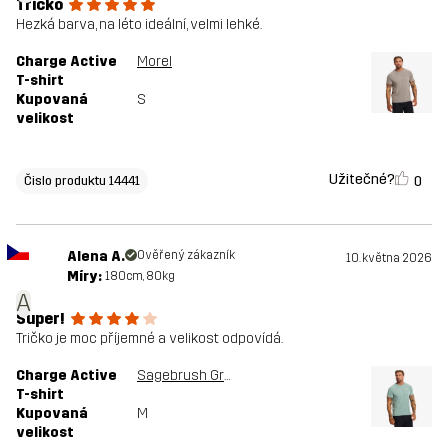
Tričko
Hezká barva, na léto ideální, velmi lehké.
Charge Active
Morel
T-shirt
Kupovaná
S
velikost
Užitečné?
0
Čislo produktu 14441
Alena A.
Ověřený zákazník
10. května 2026
Míry:
180cm, 80kg
A
Super!
Tričko je moc příjemné a velikost odpovídá.
Charge Active
Sagebrush Green
T-shirt
Kupovaná
M
velikost