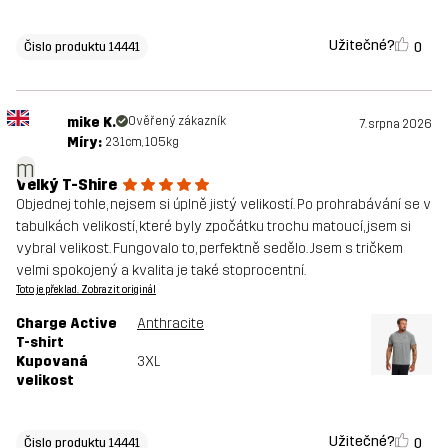
Užitečné?
0
Čislo produktu 14441
mike K.
Ověřený zákazník
7. srpna 2026
Míry:
231cm, 105kg
m
Velký T-Shire
Objednej tohle, nejsem si úplně jistý velikostí. Po prohrabávání se v
tabulkách velikostí, které byly zpočátku trochu matoucí, jsem si
vybral velikost. Fungovalo to, perfektně sedělo. Jsem s tričkem
velmi spokojený a kvalita je také stoprocentní.
Toto je překlad. Zobrazit originál
Charge Active
Anthracite
T-shirt
Kupovaná
3XL
velikost
Užitečné?
0
Čislo produktu 14441