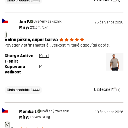
0
Čislo produktu 14441
Jan F.
Ověřený zákazník
23. července 2026
Míry:
231cm, 71kg
J
velmi pěkné, super barva
Povedený střih i materiál , velikost mi také odpovídá dobře.
Charge Active
Morel
T-shirt
Kupovaná
M
velikost
Užitečné?
0
Čislo produktu 14441
Monika J.
Ověřený zákazník
19. července 2026
Míry:
165cm, 60kg
M