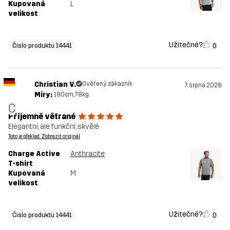
Kupovaná
L
velikost
Užitečné?
0
Čislo produktu 14441
Christian V.
Ověřený zákazník
7. srpna 2026
Míry:
180cm, 78kg
C
Příjemně větrané
Elegantní, ale funkční, skvělé
Toto je překlad. Zobrazit originál
Charge Active
Anthracite
T-shirt
Kupovaná
M
velikost
Užitečné?
0
Čislo produktu 14441