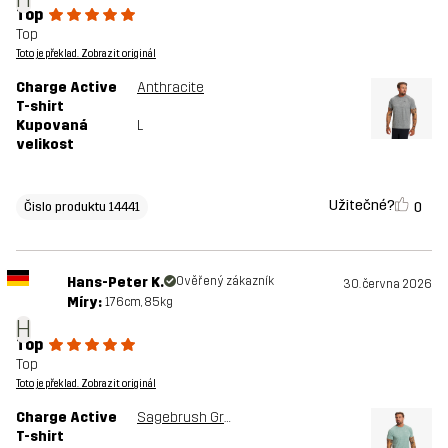
Top
Top
Toto je překlad. Zobrazit originál
Charge Active
Anthracite
T-shirt
Kupovaná
L
velikost
Užitečné?
0
Čislo produktu 14441
Hans-Peter K.
Ověřený zákazník
30. června 2026
Míry:
176cm, 85kg
H
Top
Top
Toto je překlad. Zobrazit originál
Charge Active
Sagebrush Green
T-shirt