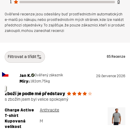
1
0
Ověřené recenze jsou odesílány buď prostřednictvím automatických
e-mailů po nákupu, nebo prostřednictvím mých stránek, kde lze nalézt
předchozí objednávky. To zajišťuje, že pouze zákazníci, kteří si produkt
zakoupili, mohou zanechat recenzi
Filtrovat a třídit
65 Recenze
Jan K.
Ověřený zákazník
29. července 2026
Míry:
182cm, 75kg
J
zboží je podle mé představy
s zbožím jsem byl velice spokojený
Charge Active
Anthracite
T-shirt
Kupovaná
M
velikost