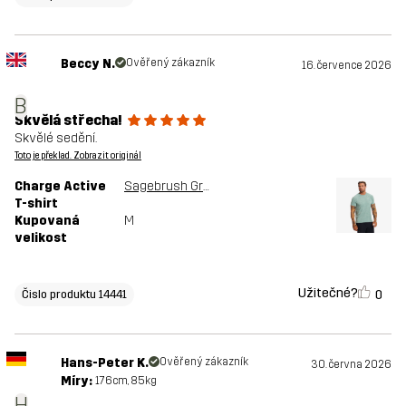
Beccy N.
Ověřený zákazník
16. července 2026
B
Skvělá střecha!
Skvělé sedění.
Toto je překlad. Zobrazit originál
Charge Active
Sagebrush Green
T-shirt
Kupovaná
M
velikost
Užitečné?
0
Čislo produktu 14441
Hans-Peter K.
Ověřený zákazník
30. června 2026
Míry:
176cm, 85kg
H