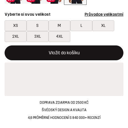
Vyberte si svou velikost
Průvodce velikostmí
XS
S
M
L
XL
2XL
3XL
4XL
Toto tlačítko otevře modální potvrzení nové položky v nákupn
{{size}} není k dispozici
Vložit do košíku
DOPRAVA ZDARMA OD 2500 KČ
ŠVÉDSKÝ DESIGN A KVALITA
4,6 PRŮMĚRNÉ HODNOCENÍ S 840 000+ RECENZÍ