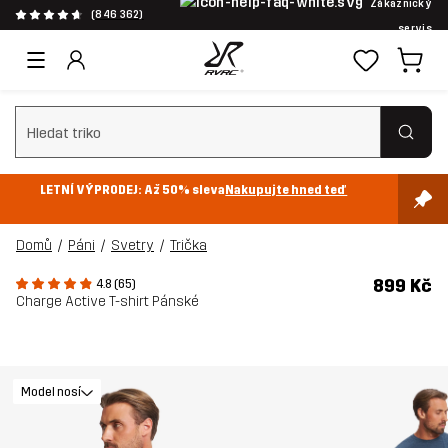
Zákaznický
(846 362)
servis
Vymazat vyhledávání
LETNÍ VÝPRODEJ: Až 50% sleva
Nakupujte hned teď
Domů
Páni
Svetry
Trička
899 Kč
4.8 (65)
Charge Active T-shirt Pánské
Model nosí