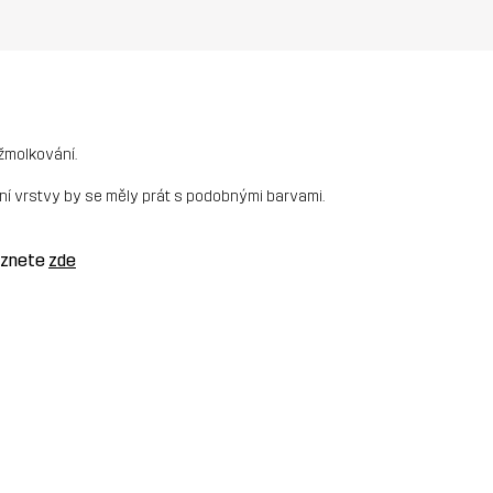
 žmolkování.
dní vrstvy by se měly prát s podobnými barvami.
leznete
zde