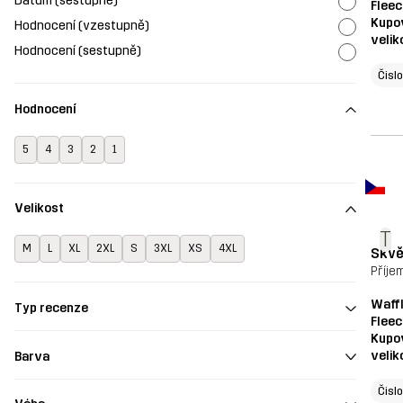
Datum (sestupně)
Fleec
Kupo
Hodnocení (vzestupně)
velik
Hodnocení (sestupně)
Čisl
Hodnocení
5
4
3
2
1
Velikost
T
M
L
XL
2XL
S
3XL
XS
4XL
Skvě
Příje
Waffl
Typ recenze
Fleec
Kupo
velik
Barva
Čisl