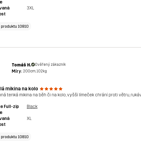
e
vaná
3XL
ost
o produktu 10810
Tomáš H.
Ověřený zákazník
Míry:
200cm, 102kg
lá mikina na kolo
mná tenká mikina na běh či na kolo, vyšší límeček chrání proti větru, ruká
e Full-zip
Black
e
vaná
XL
ost
o produktu 10810