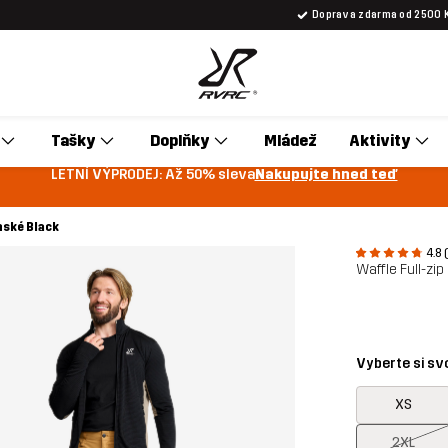
Doprava zdarma od 2500 
Tašky
Doplňky
Mládež
Aktivity
LETNÍ VÝPRODEJ: Až 50% sleva
Nakupujte hned teď
nské Black
4.8 
Waffle Full-zi
Vyberte si sv
XS
2XL