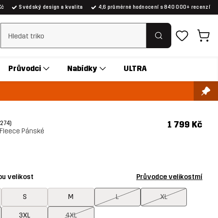
Kč
Švédský design a kvalita
4,6 průměrné hodnocení s 840 000+ recenzí
Vymazat vyhledávání
Průvodci
Nabídky
ULTRA
1 799 Kč
(274)
p Fleece Pánské
ou velikost
Průvodce velikostmí
S
M
L
XL
3XL
4XL