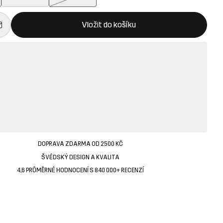
 otevře modální potvrzení nové položky v nákupním košíku
k dispozici
Vložit do košíku
DOPRAVA ZDARMA OD 2500 KČ
ŠVÉDSKÝ DESIGN A KVALITA
4,6 PRŮMĚRNÉ HODNOCENÍ S 840 000+ RECENZÍ