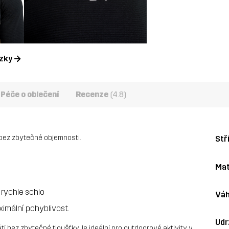
ázky
Péče o oblečení
Recenze
(4.8)
 bez zbytečné objemnosti.
Stř
Mat
 rychle schlo
Váh
imální pohyblivost.
Udr
átí bez zbytečné tloušťky. Je ideální pro outdoorové aktivity v