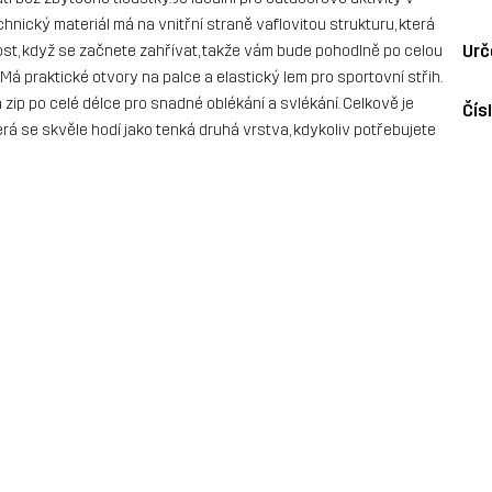
hnický materiál má na vnitřní straně vaflovitou strukturu, která
Urč
ost, když se začnete zahřívat, takže vám bude pohodlně po celou
Má praktické otvory na palce a elastický lem pro sportovní střih.
zip po celé délce pro snadné oblékání a svlékání. Celkově je
Čís
erá se skvěle hodí jako tenká druhá vrstva, kdykoliv potřebujete