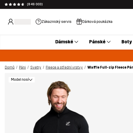
(846 003)
Zákaznický servis
Dárková poukázka
Dámské
Pánské
Boty
Domů
Páni
Svetry
Fleece a střední vrstvy
Waffle Full-zip Fleece Pá
Model nosí