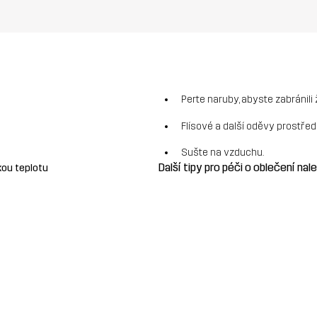
Perte naruby, abyste zabránili
Flísové a další oděvy prostře
Sušte na vzduchu.
Další tipy pro péči o oblečení na
kou teplotu