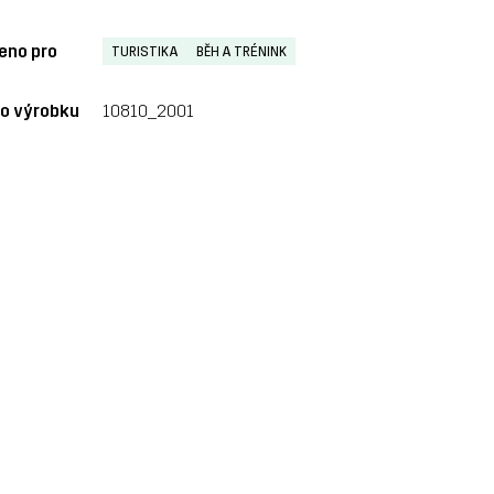
eno pro
TURISTIKA
BĚH A TRÉNINK
lo výrobku
10810_2001