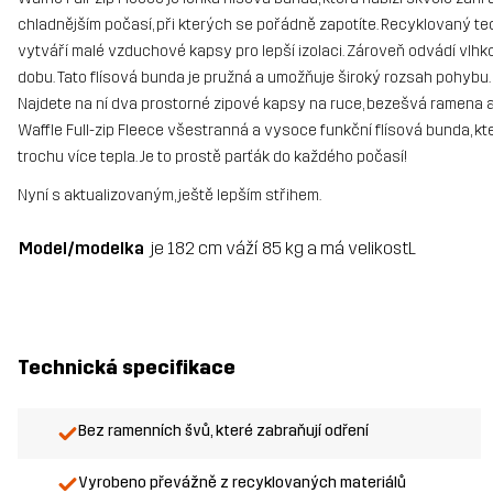
chladnějším počasí, při kterých se pořádně zapotíte. Recyklovaný tec
vytváří malé vzduchové kapsy pro lepší izolaci. Zároveň odvádí vlhk
dobu. Tato flísová bunda je pružná a umožňuje široký rozsah pohybu. 
Najdete na ní dva prostorné zipové kapsy na ruce, bezešvá ramena a 
Waffle Full-zip Fleece všestranná a vysoce funkční flísová bunda, kt
trochu více tepla. Je to prostě parťák do každého počasí!
Nyní s aktualizovaným, ještě lepším střihem.
Model/modelka
je 182 cm váží 85 kg a má velikostL
Technická specifikace
Bez ramenních švů, které zabraňují odření
Vyrobeno převážně z recyklovaných materiálů