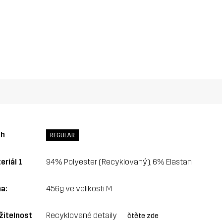
ih
REGULAR
eriál 1
94% Polyester (Recyklovaný), 6% Elastan
a:
456g ve velikosti M
žitelnost
Recyklované detaily
čtěte zde