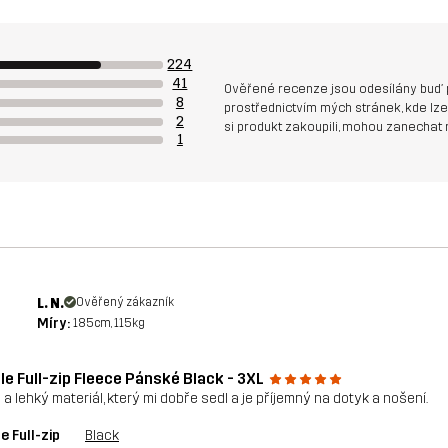
224
41
Ověřené recenze jsou odesílány buď 
8
prostřednictvím mých stránek, kde lze 
2
si produkt zakoupili, mohou zanechat 
1
L. N.
Ověřený zákazník
Míry:
185cm, 115kg
le Full-zip Fleece Pánské Black - 3XL
 a lehký materiál, který mi dobře sedl a je příjemný na dotyk a nošení.
e Full-zip
Black