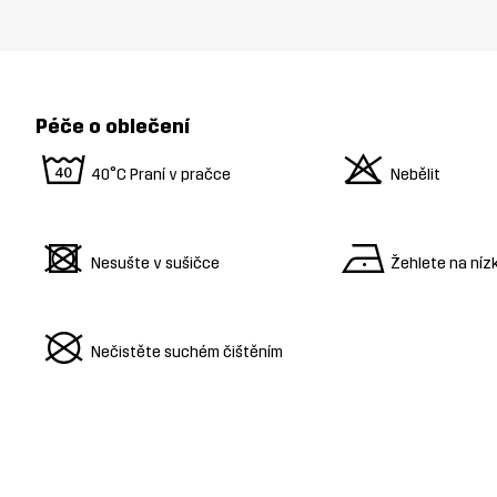
Péče o oblečení
8
o
40°C Praní v pračce
Nebělit
d
n
Nesušte v sušičce
Žehlete na níz
U
Nečistěte suchém čištěním