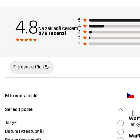
4.8
5
4
Na základě celkem
3
276 recenzí
2
1
Filtrovat a třídit
Filtrovat a třídit
Seřadit podle
L
Waff
Jazyk
Tenký
Datum (vzestupně)
Waffl