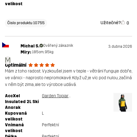
velikost
Užitečné?
0
Čislo produktu 10755
Michal S.
Ověřený zákazník
3. dubna 2026
Míry:
185cm, 95kg
M
Optimální
Mám z toho radost. Vyzkoušel jsem v teple - větrání funguje dobře,
ve vánici - naprosto nepromokavé. Když už je víc pod nulou, začíná
v něm být zima, ale to výrobce udává.
AccXel
Garden Topiary/Mango Mint
Insulated 2L Ski
Anorak
Kupovaná
L
velikost
Vnímaná
Perfektní
velikost
Délka
Perfektní