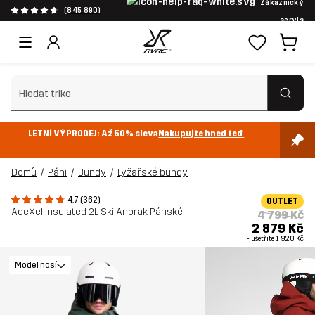
Zákaznický
(845 890)
servis
Vymazat vyhledávání
LETNÍ VÝPRODEJ: Až 50% sleva
Nakupujte hned teď
Domů
Páni
Bundy
Lyžařské bundy
4.7 (362)
OUTLET
AccXel Insulated 2L Ski Anorak Pánské
4 799 Kč
2 879 Kč
- ušetřite
1 920 Kč
Model nosí