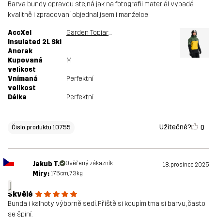
Barva bundy opravdu stejná jak na fotografii materiál vypadá
kvalitně i zpracovaní objednal jsem i manželce
AccXel
Garden Topiary/Mango Mint
Insulated 2L Ski
Anorak
Kupovaná
M
velikost
Vnímaná
Perfektní
velikost
Délka
Perfektní
Užitečné?
0
Čislo produktu 10755
Jakub T.
Ověřený zákazník
18. prosince 2025
Míry:
175cm, 73kg
J
Skvělé
Bunda i kalhoty výborně sedí. Příště si koupím tma si barvu, často
se špiní.