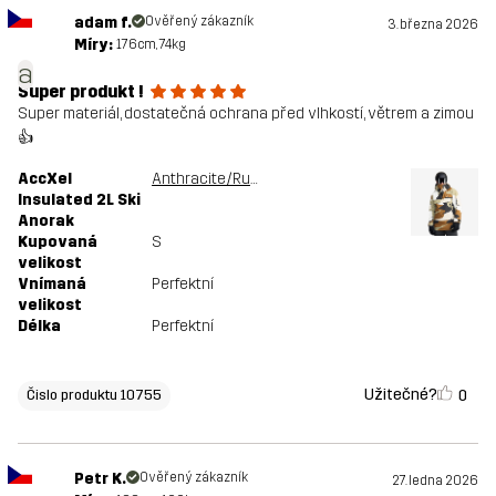
adam f.
Ověřený zákazník
3. března 2026
Míry:
176cm, 74kg
a
Super produkt !
Super materiál, dostatečná ochrana před vlhkostí, větrem a zimou
👍
AccXel
Anthracite/Rubber
Insulated 2L Ski
Anorak
Kupovaná
S
velikost
Vnímaná
Perfektní
velikost
Délka
Perfektní
Užitečné?
0
Čislo produktu 10755
Petr K.
Ověřený zákazník
27. ledna 2026