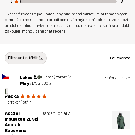
1
3
Udržitelnost
Recyklované detaily
čtěte zde
Ověřené recenze jsou odesílány buď prostřednictvím automatických
e-mailů po nákupu, nebo prostřednictvím mých stránek, kde lze nalézt
Určeno pro
ALPSKÉ LYŽOVÁNÍ
předchozí objednávky. To zajišťuje, že pouze zákazníci, kteří si produkt
zakoupili, mohou zanechat recenzi
Číslo výrobku
10755_2896
Filtrovat a třídit
362 Recenze
Lukáš Č.
Ověřený zákazník
22. června 2026
Míry:
175cm, 80kg
L
Pecka
Perfektní střih
AccXel
Garden Topiary
Insulated 2L Ski
Anorak
Kupovaná
L