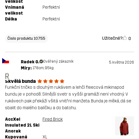
velikost
Vnímaná
Perfektní
velikost
Délka
Perfektní
Užitečné?
0
Čislo produktu 10755
Radek G.
Ověřený zákazník
5. května 2026
Míry:
178cm, 95kg
R
Skvělá bunda
Funkční tričko s dlouhým rukávem a lehčí fleecová mikinapod
bundu je v pohodě. Silnější svetr s vyšší gramáží není vhodný. V
rukávech pak překáží všitá vnitřní manžeta. Bunda je měká, dá se
sbalit do malého balíčku a do batohu.
AccXel
Fired Brick
Insulated 2L Ski
Anorak
Kupovaná
XL