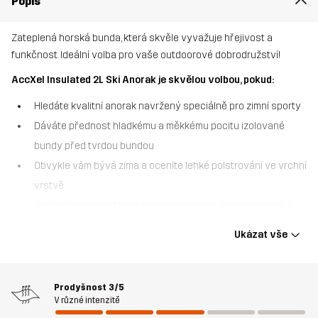
Popis
Zateplená horská bunda, která skvěle vyvažuje hřejivost a
funkčnost. Ideální volba pro vaše outdoorové dobrodružství!
AccXel Insulated 2L Ski Anorak je skvělou volbou, pokud:
Hledáte kvalitní anorak navržený speciálně pro zimní sporty
Dáváte přednost hladkému a měkkému pocitu izolované
bundy před tvrdou bundou
Obvykle vám bývá zima a oceníte lehké polstrování ve vrchní
vrstvě
Vydáváte se do oblastí mimo sjezdovky, kde je zásadní být
snadno dohledatelný.
Ukázat vše
AccXel Insulated 2L Ski Anorak je všestranná dvouvrstvá alpská
bunda, která skvěle kombinuje ochranu před počasím a hřejivost.
Díky hladké vnější látce a rychleschnoucí, lehké izolaci 3M™
Prodyšnost
3/5
V různé intenzitě
Thinsulate™ vás tato lyžařská bunda udrží v pohodlí bez