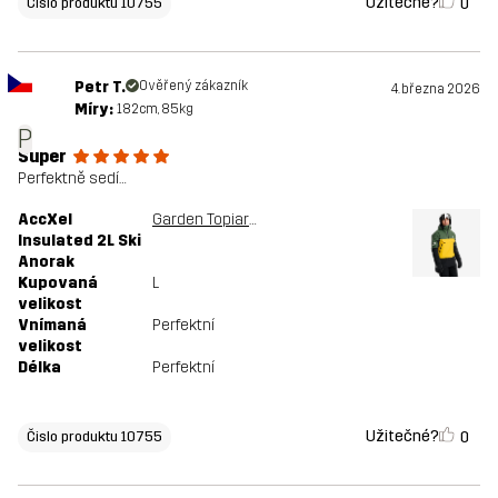
Užitečné?
0
Čislo produktu 10755
Petr T.
Ověřený zákazník
4. března 2026
Míry:
182cm, 85kg
P
Super
Perfektně sedí…
AccXel
Garden Topiary/Mango Mint
Insulated 2L Ski
Anorak
Kupovaná
L
velikost
Vnímaná
Perfektní
velikost
Délka
Perfektní
Užitečné?
0
Čislo produktu 10755