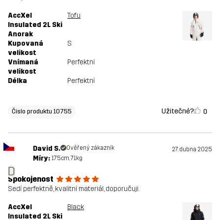
AccXel
Tofu
Insulated 2L Ski
Anorak
Kupovaná
S
velikost
Vnímaná
Perfektní
velikost
Délka
Perfektní
Užitečné?
0
Čislo produktu 10755
David S.
Ověřený zákazník
27. dubna 2025
Míry:
175cm, 71kg
D
Spokojenost
Sedí perfektně, kvalitní materiál, doporučuji.
AccXel
Black
Insulated 2L Ski