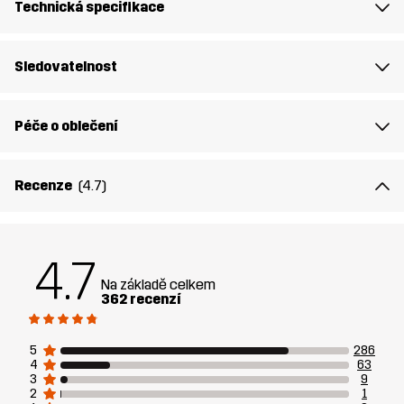
(Recyklovaný)
Technická specifikace
Materiál 2
80% Polyamid, 20% Elastan
Sledovatelnost
Náplň 1
83% Polyester (Recyklovaný), 17%
Polyester
Péče o oblečení
Podšívka 1
95% Polyester (Recyklovaný), 5%
Recenze
(4.7)
Polyester
Podšívka 2
100% Polyester
4.7
Na základě celkem
Membrána
Vodní sloupec: 20 000 mm
362 recenzí
Prodyšnost: 10 000 g/m²/24h
5
286
Váha:
1183g ve velikosti M
4
63
3
9
2
1