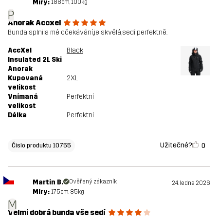
Míry:
188cm, 100kg
P
Anorak Accxel
Bunda splnila mé očekávání,je skvělá,sedí perfektně.
AccXel
Black
Insulated 2L Ski
Anorak
Kupovaná
2XL
velikost
Vnímaná
Perfektní
velikost
Délka
Perfektní
Užitečné?
0
Čislo produktu 10755
Martin B.
Ověřený zákazník
24. ledna 2026
Míry:
175cm, 85kg
M
Velmi dobrá bunda vše sedí