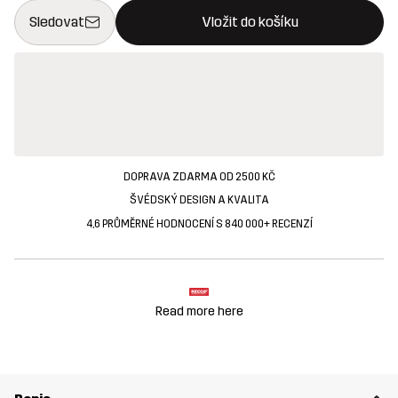
Toto tlačítko otevře modální potvrzení nové položky v nákupn
{{size}} není k dispozici
Sledovat
Vložit do košíku
DOPRAVA ZDARMA OD 2500 KČ
ŠVÉDSKÝ DESIGN A KVALITA
4,6 PRŮMĚRNÉ HODNOCENÍ S 840 000+ RECENZÍ
Read more here