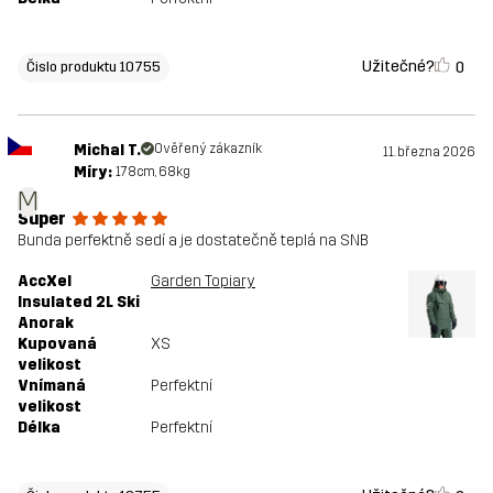
Užitečné?
0
Čislo produktu 10755
Michal T.
Ověřený zákazník
11. března 2026
Míry:
178cm, 68kg
M
Super
Bunda perfektně sedí a je dostatečně teplá na SNB
AccXel
Garden Topiary
Insulated 2L Ski
Anorak
Kupovaná
XS
velikost
Vnímaná
Perfektní
velikost
Délka
Perfektní