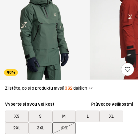
40%
Zjistěte, co si o produktu myslí
362
dalších
Vyberte si svou velikost
Průvodce velikostmí
XS
S
M
L
XL
2XL
3XL
4XL