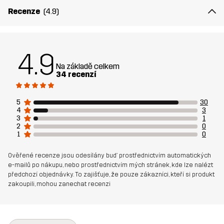
Recenze
(4.9)
4.9
Na základě celkem
34 recenzí
5
30
4
3
3
1
2
0
1
0
Ověřené recenze jsou odesílány buď prostřednictvím automatických
e-mailů po nákupu, nebo prostřednictvím mých stránek, kde lze nalézt
předchozí objednávky. To zajišťuje, že pouze zákazníci, kteří si produkt
zakoupili, mohou zanechat recenzi