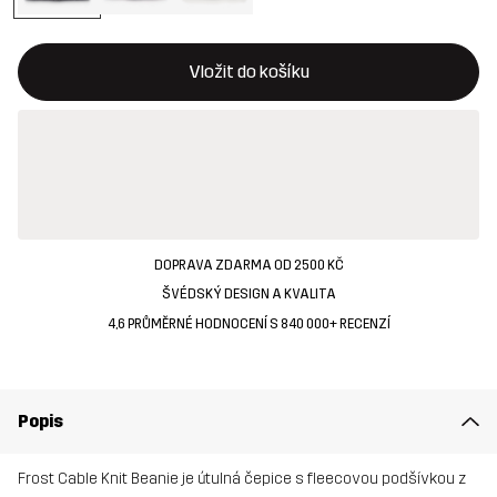
Toto tlačítko otevře modální potvrzení nové položky v nákupn
{{size}} není k dispozici
Vložit do košíku
DOPRAVA ZDARMA OD 2500 KČ
ŠVÉDSKÝ DESIGN A KVALITA
4,6 PRŮMĚRNÉ HODNOCENÍ S 840 000+ RECENZÍ
Popis
Frost Cable Knit Beanie je útulná čepice s fleecovou podšívkou z