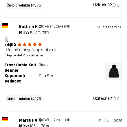
Užitečné?
0
Čislo produktu 14375
Kathrin H.
Ověřený zákazník
28. března 2026
Míry:
165cm, 72kg
K
Teplo
Úžasně teplé, nákup stál za to!
Toto je překlad. Zobrazit originál
Frost Cable Knit
Black
Beanie
Kupovaná
One Size
velikost
Užitečné?
0
Čislo produktu 14375
Marcus A.
Ověřený zákazník
21. března 2026
Míry:
185cm, 78kg