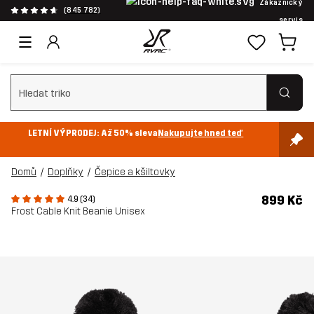
Zákaznický
(845 782)
servis
Vymazat vyhledávání
LETNÍ VÝPRODEJ: Až 50% sleva
Nakupujte hned teď
Domů
Doplňky
Čepice a kšiltovky
899 Kč
4.9 (34)
Frost Cable Knit Beanie Unisex