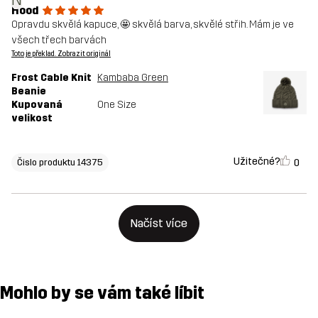
Hood
Opravdu skvělá kapuce, 🤩 skvělá barva, skvělé střih. Mám je ve
všech třech barvách
Toto je překlad. Zobrazit originál
Frost Cable Knit
Kambaba Green
Beanie
Kupovaná
One Size
velikost
Užitečné?
0
Čislo produktu 14375
Načíst více
Mohlo by se vám také líbit