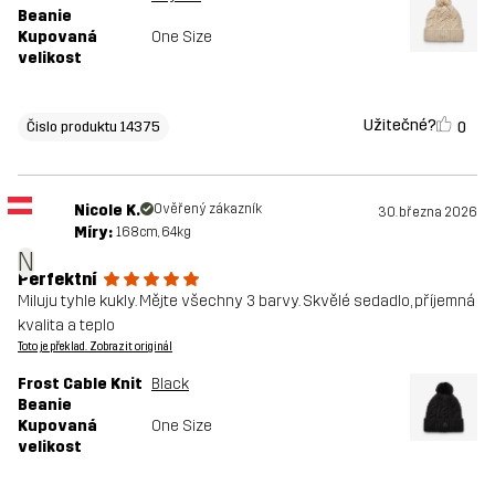
Beanie
Kupovaná
One Size
velikost
Užitečné?
0
Čislo produktu 14375
Nicole K.
Ověřený zákazník
30. března 2026
Míry:
168cm, 64kg
N
Perfektní
Miluju tyhle kukly. Mějte všechny 3 barvy. Skvělé sedadlo, příjemná
kvalita a teplo
Toto je překlad. Zobrazit originál
Frost Cable Knit
Black
Beanie
Kupovaná
One Size
velikost