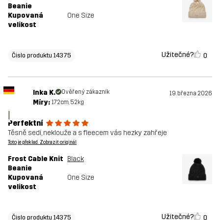
Beanie
Kupovaná
One Size
velikost
Užitečné?
0
Čislo produktu 14375
Inka K.
Ověřený zákazník
19. března 2026
Míry:
172cm, 52kg
I
Perfektní
Těsně sedí, neklouže a s fleecem vás hezky zahřeje
Toto je překlad. Zobrazit originál
Frost Cable Knit
Black
Beanie
Kupovaná
One Size
velikost
Užitečné?
0
Čislo produktu 14375