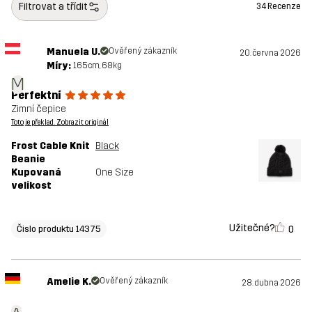
Filtrovat a třídit
34 Recenze
Manuela U.
Ověřený zákazník
20. června 2026
Míry:
165cm, 68kg
M
Perfektní
Zimní čepice
Toto je překlad. Zobrazit originál
Frost Cable Knit
Black
Beanie
Kupovaná
One Size
velikost
Užitečné?
0
Čislo produktu 14375
Amelie K.
Ověřený zákazník
28. dubna 2026