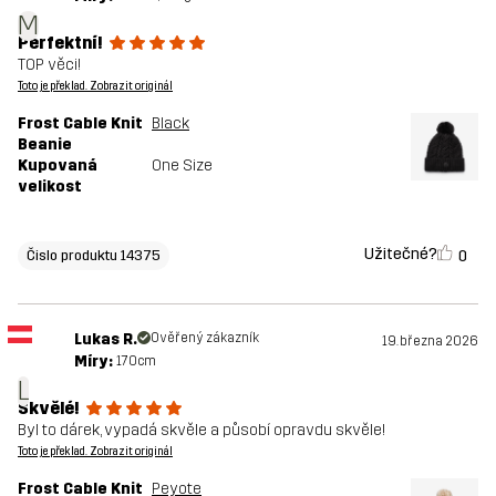
M
Perfektní!
TOP věci!
Toto je překlad. Zobrazit originál
Frost Cable Knit
Black
Beanie
Kupovaná
One Size
velikost
Užitečné?
0
Čislo produktu 14375
Lukas R.
Ověřený zákazník
19. března 2026
Míry:
170cm
L
Skvělé!
Byl to dárek, vypadá skvěle a působí opravdu skvěle!
Toto je překlad. Zobrazit originál
Frost Cable Knit
Peyote