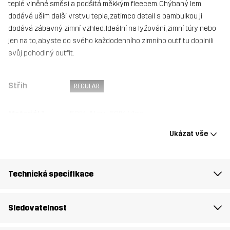
teplé vlněné směsi a podšitá měkkým fleecem. Ohýbaný lem
dodává uším další vrstvu tepla, zatímco detail s bambulkou jí
dodává zábavný zimní vzhled. Ideální na lyžování, zimní túry nebo
jen na to, abyste do svého každodenního zimního outfitu doplnili
svůj pohodlný outfit.
Střih
REGULAR
Materiál 1
50% Akryl, 50% Vlna
Ukázat vše
Podšívka
100% Polyester (Recyklovaný)
Váha:
177g
Technická specifikace
Určeno pro
VŠECHNO
Sledovatelnost
Číslo výrobku
14375_2001