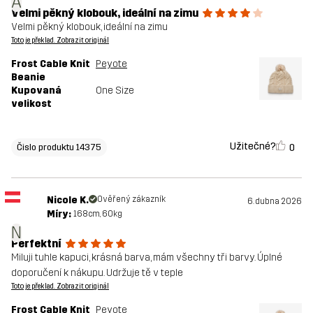
A
Velmi pěkný klobouk, ideální na zimu
Velmi pěkný klobouk, ideální na zimu
Toto je překlad. Zobrazit originál
Frost Cable Knit
Peyote
Beanie
Kupovaná
One Size
velikost
Užitečné?
0
Čislo produktu 14375
Nicole K.
Ověřený zákazník
6. dubna 2026
Míry:
168cm, 60kg
N
Perfektní
Miluji tuhle kapuci, krásná barva, mám všechny tři barvy. Úplné
doporučení k nákupu. Udržuje tě v teple
Toto je překlad. Zobrazit originál
Frost Cable Knit
Peyote