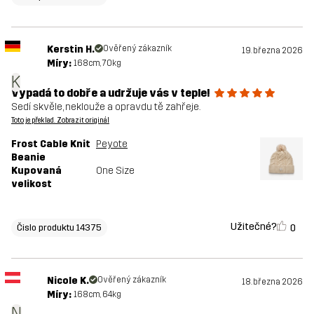
Kerstin H.
Ověřený zákazník
19. března 2026
Míry:
168cm, 70kg
K
Vypadá to dobře a udržuje vás v teple!
Sedí skvěle, neklouže a opravdu tě zahřeje.
Toto je překlad. Zobrazit originál
Frost Cable Knit
Peyote
Beanie
Kupovaná
One Size
velikost
Užitečné?
0
Čislo produktu 14375
Nicole K.
Ověřený zákazník
18. března 2026
Míry:
168cm, 64kg
N