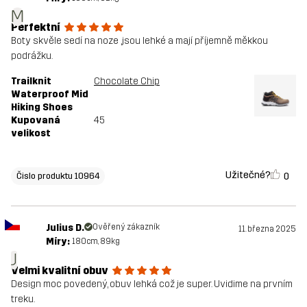
M
Perfektní
Boty skvěle sedí na noze ,jsou lehké a mají příjemně měkkou
podrážku.
Trailknit
Chocolate Chip
Waterproof Mid
Hiking Shoes
Kupovaná
45
velikost
Užitečné?
0
Čislo produktu 10964
Julius D.
Ověřený zákazník
11. března 2025
Míry:
180cm, 89kg
J
Velmi kvalitní obuv
Design moc povedený, obuv lehká což je super. Uvidime na prvním
treku.