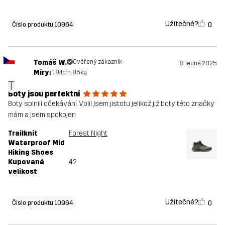
Užitečné?
0
Čislo produktu 10964
Tomáš W.
Ověřený zákazník
8. ledna 2025
Míry:
184cm, 85kg
T
Boty jsou perfektní
Boty splnili očekávání. Volil jsem jistotu jelikož již boty této značky
mám a jsem spokojen
Trailknit
Forest Night
Waterproof Mid
Hiking Shoes
Kupovaná
42
velikost
Užitečné?
0
Čislo produktu 10964