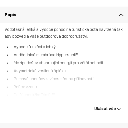
Popis
Vodotěsná, lehká a vysoce pohodlná turistická bota navržená tak,
aby pozvedla vaše outdoorová dobrodružství.
Vysoce funkční a lehký
Voděodolná membrána Hypershell®
Mezipodešev absorbující energii pro větší pohodlí
Asymetrická, zesílená špička
Gumová podešev s vícesměrnou přilnavostí
Reflex vzadu
Další podrážka Trimfit™
Trailknit Mid je voděodolná turistická obuv ideální pro různé
Ukázat vše
outdoorové aktivity. Voděodolná membrána Hypershell® spolu s
pružnou trailovou podrážkou poskytuje neuvěřitelný komfort a
optimální štít proti vodě a bahnu. Ať už zdoláváte stezky nebo