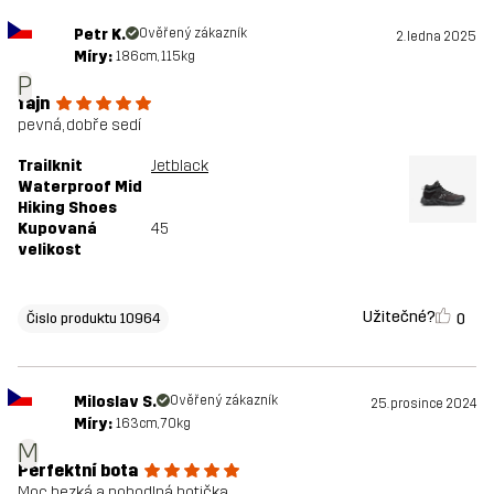
Petr K.
Ověřený zákazník
2. ledna 2025
Míry:
186cm, 115kg
P
fajn
pevná, dobře sedí
Trailknit
Jetblack
Waterproof Mid
Hiking Shoes
Kupovaná
45
velikost
Užitečné?
0
Čislo produktu 10964
Miloslav S.
Ověřený zákazník
25. prosince 2024
Míry:
163cm, 70kg
M
Perfektní bota
Moc hezká a pohodlná botička.