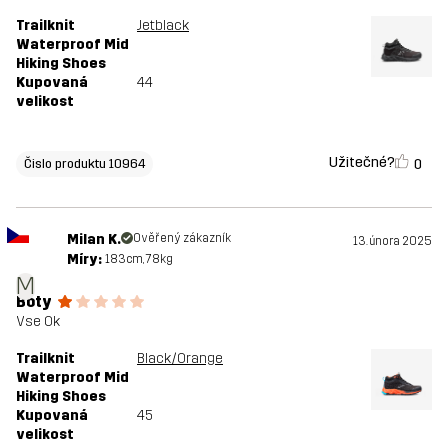
Trailknit
Jetblack
Waterproof Mid
Hiking Shoes
Kupovaná
44
velikost
Užitečné?
0
Čislo produktu 10964
Milan K.
Ověřený zákazník
13. února 2025
Míry:
183cm, 78kg
M
Boty
Vse Ok
Trailknit
Black/Orange
Waterproof Mid
Hiking Shoes
Kupovaná
45
velikost