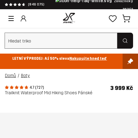
Zákaznický
(846 075)
servis
Vymazat vyhledávání
LETNÍ VÝPRODEJ: Až 50% sleva
Nakupujte hned teď
Domů
Boty
3 999 Kč
4.7 (727)
Trailknit Waterproof Mid Hiking Shoes Pánské