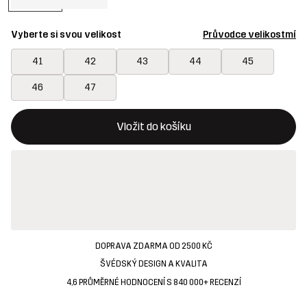
Vyberte si svou velikost
Průvodce velikostmí
41
42
43
44
45
46
47
Toto tlačítko otevře modální potvrzení nové položky v nákupn
{{size}} není k dispozici
Vložit do košíku
DOPRAVA ZDARMA OD 2500 KČ
ŠVÉDSKÝ DESIGN A KVALITA
4,6 PRŮMĚRNÉ HODNOCENÍ S 840 000+ RECENZÍ