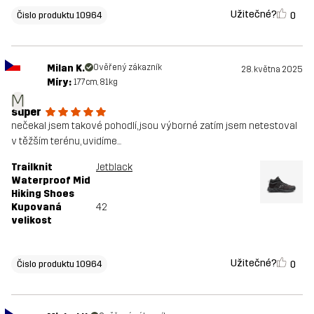
Užitečné?
0
Čislo produktu 10964
Milan K.
Ověřený zákazník
28. května 2025
Míry:
177cm, 81kg
M
super
nečekal jsem takové pohodlí, jsou výborné zatím jsem netestoval
v těžším terénu, uvidíme...
Trailknit
Jetblack
Waterproof Mid
Hiking Shoes
Kupovaná
42
velikost
Užitečné?
0
Čislo produktu 10964