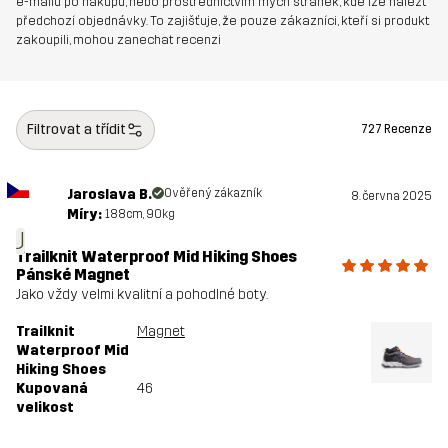
e-mailů po nákupu, nebo prostřednictvím mých stránek, kde lze nalézt
Určeno pro
TURISTIKA
VŠECHNO
předchozí objednávky. To zajišťuje, že pouze zákazníci, kteří si produkt
zakoupili, mohou zanechat recenzi
Číslo výrobku
10964_2003
Filtrovat a třídit
727 Recenze
Jaroslava B.
Ověřený zákazník
8. června 2025
Míry:
188cm, 90kg
J
Trailknit Waterproof Mid Hiking Shoes
Pánské Magnet
Jako vždy velmi kvalitní a pohodlné boty.
Trailknit
Magnet
Waterproof Mid
Hiking Shoes
Kupovaná
46
velikost