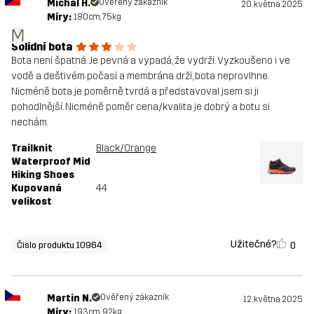
Michal H.
Ověřený zákazník
20. května 2025
Míry:
180cm, 75kg
M
Solidní bota
Bota není špatná. Je pevná a vypadá, že vydrží. Vyzkoušeno i ve
vodě a deštivém počasí a membrána drží, bota neprovlhne.
Nicméně bota je poměrně tvrdá a představoval jsem si ji
pohodlnější. Nicméně poměr cena/kvalita je dobrý a botu si
nechám.
Trailknit
Black/Orange
Waterproof Mid
Hiking Shoes
Kupovaná
44
velikost
Užitečné?
0
Čislo produktu 10964
Martin N.
Ověřený zákazník
12. května 2025
Míry:
193cm, 92kg