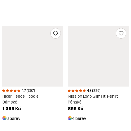
4.7 (397)
4.8 (226)
Hiker Fleece Hoodie
Mission Logo Slim Fit T-shirt
Dámské
Pánské
1 399 Kč
899 Kč
6 barev
4 barev