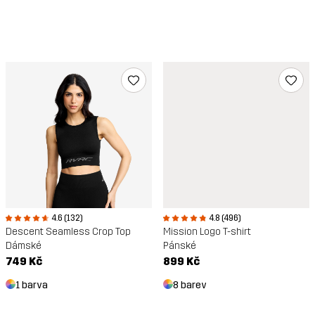
4.6 (132)
4.8 (496)
Descent Seamless Crop Top
Mission Logo T-shirt
Dámské
Pánské
749 Kč
899 Kč
1 barva
8 barev