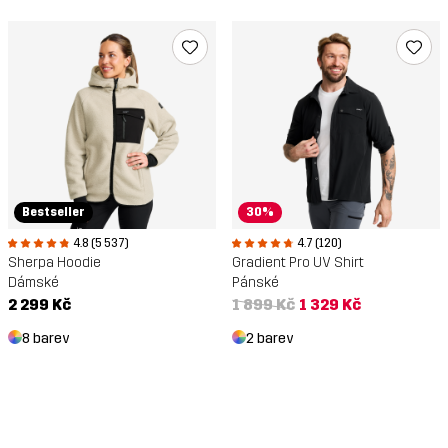
Bestseller
30%
4.8 (5 537)
4.7 (120)
Sherpa Hoodie
Gradient Pro UV Shirt
Dámské
Pánské
2 299 Kč
1 899 Kč
1 329 Kč
8 barev
2 barev