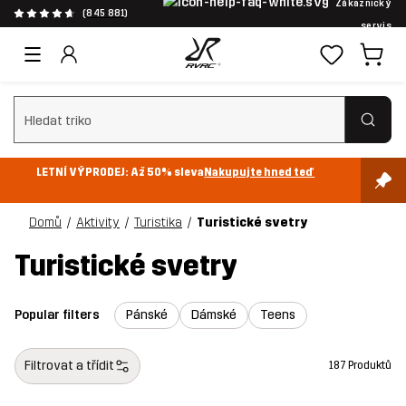
Zákaznický
(845 881)
servis
Vymazat vyhledávání
LETNÍ VÝPRODEJ: Až 50% sleva
Nakupujte hned teď
Domů
Aktivity
Turistika
Turistické svetry
Turistické svetry
Popular filters
Pánské
Dámské
Teens
Filtrovat a třídit
187 Produktů