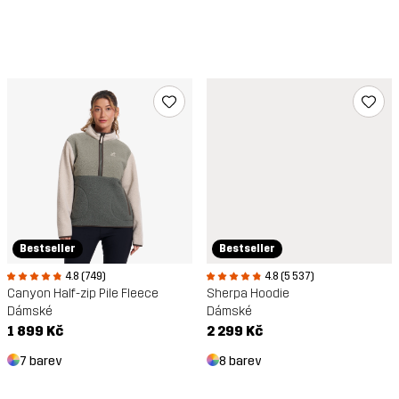
Bestseller
Bestseller
4.8 (749)
4.8 (5 537)
Canyon Half-zip Pile Fleece
Sherpa Hoodie
Dámské
Dámské
1 899 Kč
2 299 Kč
7 barev
8 barev