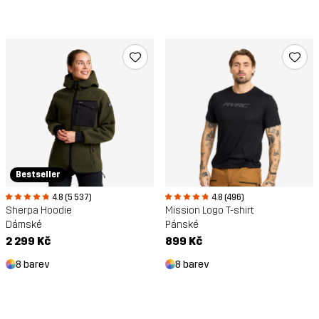
Bestseller
4.8 (496)
4.8 (5 537)
Mission Logo T-shirt
Sherpa Hoodie
Pánské
Dámské
899 Kč
2 299 Kč
8 barev
8 barev