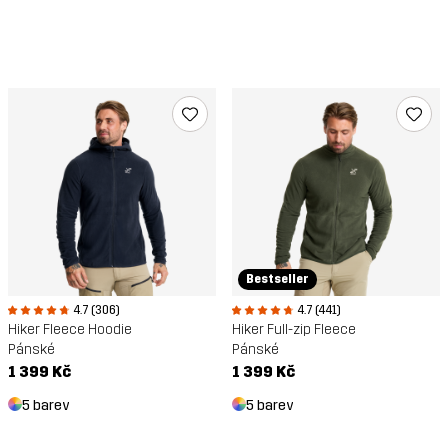
Bestseller
4.7 (306)
4.7 (441)
Hiker Fleece Hoodie
Hiker Full-zip Fleece
Pánské
Pánské
1 399 Kč
1 399 Kč
5 barev
5 barev