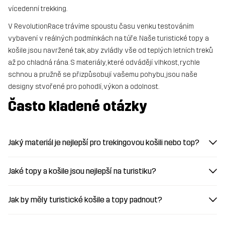
vícedenní trekking.
V RevolutionRace trávíme spoustu času venku testováním
vybavení v reálných podmínkách na túře. Naše turistické topy a
košile jsou navržené tak, aby zvládly vše od teplých letních treků
až po chladná rána. S materiály, které odvádějí vlhkost, rychle
schnou a pružně se přizpůsobují vašemu pohybu, jsou naše
designy stvořené pro pohodlí, výkon a odolnost.
Často kladené otázky
Jaký materiál je nejlepší pro trekingovou košili nebo top?
Jaké topy a košile jsou nejlepší na turistiku?
Jak by měly turistické košile a topy padnout?