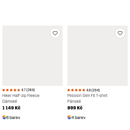
4.7 (384)
4.8 (294)
Hiker Half-zip Fleece
Mission Slim Fit T-shirt
Dámské
Pánské
1 149 Kč
899 Kč
6 barev
4 barev