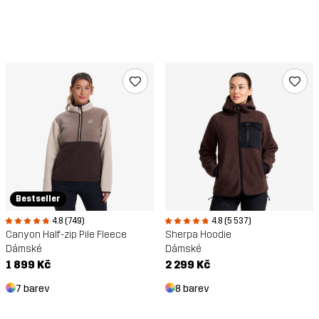
Bestseller
4.8 (749)
4.8 (5 537)
Canyon Half-zip Pile Fleece
Sherpa Hoodie
Dámské
Dámské
1 899 Kč
2 299 Kč
7 barev
8 barev