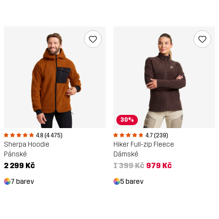
30%
4.8 (4 475)
4.7 (239)
Sherpa Hoodie
Hiker Full-zip Fleece
Pánské
Dámské
2 299 Kč
1 399 Kč
979 Kč
7 barev
5 barev