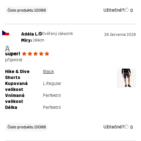
Užitečné?
0
Čislo produktu 10088
Adéla L.
Ověřený zákazník
26. července 2026
Míry:
184cm
A
super!
příjemné
Hike & Dive
Black
Shorts
Kupovaná
L
, Regular
velikost
Vnímaná
Perfektní
velikost
Délka
Perfektní
Užitečné?
0
Čislo produktu 10088