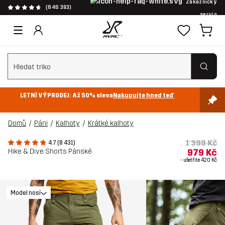
Zákaznický
(846 393)
servis
Vymazat vyhledávání
LETNÍ VÝPRODEJ: Až 50% sleva
Nakupujte hned teď
Domů
Páni
Kalhoty
Krátké kalhoty
1 399 Kč
4.7 (8 431)
Hike & Dive Shorts Pánské
979 Kč
- ušetřite
420 Kč
Model nosí