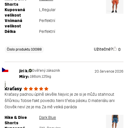
Shorts
Kupovaná
L
, Regular
velikost
Vnímaná
Perfektní
velikost
Délka
Perfektní
Užitečné?
0
Čislo produktu 10088
jiri k.
Ověřený zákazník
20. července 2026
Míry:
186cm, 125kg
j
Kraťasy
Kraťasy padnou úplně skvěle. Nejvic je ze si je můžu stahnout
šňůrkou. Tobse fakt povedlo. Neni třeba pásku. O materiálu ani
člověk neví ze je ma. Za mě velká paráda
Hike & Dive
Dark Blue
Shorts