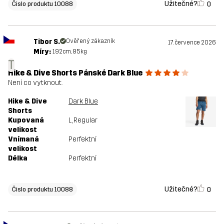
Užitečné?
0
Čislo produktu 10088
Tibor S.
Ověřený zákazník
17. července 2026
Míry:
192cm, 85kg
T
Hike & Dive Shorts Pánské Dark Blue
Není co vytknout.
Hike & Dive
Dark Blue
Shorts
Kupovaná
L
, Regular
velikost
Vnímaná
Perfektní
velikost
Délka
Perfektní
Užitečné?
0
Čislo produktu 10088