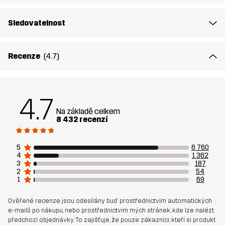
Bavlna, 8% Elastan
Sledovatelnost
Podšívka
95% Polyester (Recyklovaný), 5%
Polyester
Recenze
(4.7)
Udržitelnost
Recyklované detaily
čtěte zde
Bluesign® approved
čtěte zde
4.7
Na základě celkem
Určeno pro
8 432 recenzí
VŠECHNO
TURISTIKA
Číslo výrobku
10088_2801
5
6 760
4
1 362
3
187
2
54
1
69
Ověřené recenze jsou odesílány buď prostřednictvím automatických
e-mailů po nákupu, nebo prostřednictvím mých stránek, kde lze nalézt
předchozí objednávky. To zajišťuje, že pouze zákazníci, kteří si produkt