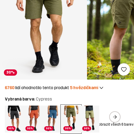
30%
6760
lidí ohodnotilo tento produkt
5 hvězdičkami
Vybraná barva:
Cypress
Zobrazit všech 6 barev
30%
30%
30%
30%
30%