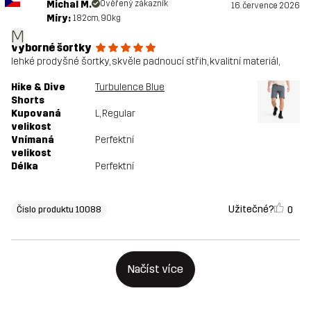
Michal M.
Ověřený zákazník
16. července 2026
Míry:
182cm, 90kg
M
výborné šortky
lehké prodyšné šortky, skvěle padnoucí střih, kvalitní materiál,
Hike & Dive
Turbulence Blue
Shorts
Kupovaná
L
, Regular
velikost
Vnímaná
Perfektní
velikost
Délka
Perfektní
Užitečné?
0
Čislo produktu 10088
Načíst více