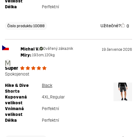
velikost
Délka
Perfektní
Užitečné?
0
Čislo produktu 10088
Michal V.
Ověřený zákazník
19. července 2026
Míry:
193cm, 120kg
M
Super
Spokojenost
Hike & Dive
Black
Shorts
Kupovaná
4XL
, Regular
velikost
Vnímaná
Perfektní
velikost
Délka
Perfektní