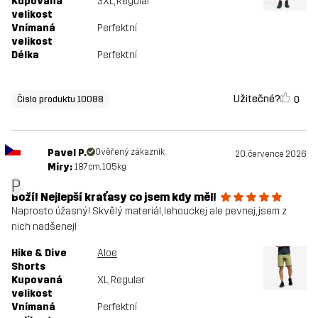
Kupovaná
3XL
, Regular
velikost
Vnímaná
Perfektní
velikost
Délka
Perfektní
Užitečné?
0
Čislo produktu 10088
Pavel P.
Ověřený zákazník
20. července 2026
Míry:
187cm, 105kg
P
Boží! Nejlepší kraťasy co jsem kdy měl!
Naprosto úžasný! Skvělý materiál, lehouckej ale pevnej, jsem z
nich nadšenej!
Hike & Dive
Aloe
Shorts
Kupovaná
XL
, Regular
velikost
Vnímaná
Perfektní