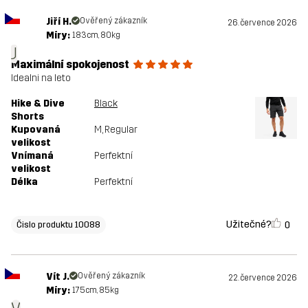
Jiří H.
Ověřený zákazník
26. července 2026
Míry:
183cm, 80kg
J
Maximální spokojenost
Idealni na leto
Hike & Dive
Black
Shorts
Kupovaná
M
, Regular
velikost
Vnímaná
Perfektní
velikost
Délka
Perfektní
Užitečné?
0
Čislo produktu 10088
Vít J.
Ověřený zákazník
22. července 2026
Míry:
175cm, 85kg