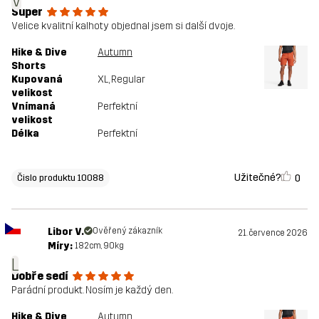
V
Super
Velice kvalitní kalhoty objednal jsem si další dvoje.
Hike & Dive
Autumn
Shorts
Kupovaná
XL
, Regular
velikost
Vnímaná
Perfektní
velikost
Délka
Perfektní
Užitečné?
0
Čislo produktu 10088
Libor V.
Ověřený zákazník
21. července 2026
Míry:
182cm, 90kg
L
Dobře sedí
Parádní produkt. Nosím je každý den.
Hike & Dive
Autumn