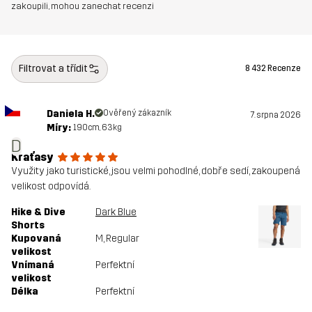
zakoupili, mohou zanechat recenzi
Filtrovat a třídit
8 432 Recenze
Daniela H.
Ověřený zákazník
7. srpna 2026
Míry:
190cm, 63kg
D
Kraťasy
Využity jako turistické, jsou velmi pohodlné, dobře sedí, zakoupená
velikost odpovídá.
Hike & Dive
Dark Blue
Shorts
Kupovaná
M
, Regular
velikost
Vnímaná
Perfektní
velikost
Délka
Perfektní