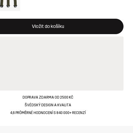
 otevře modální potvrzení nové položky v nákupním košíku
k dispozici
Vložit do košíku
DOPRAVA ZDARMA OD 2500 KČ
ŠVÉDSKÝ DESIGN A KVALITA
4,6 PRŮMĚRNÉ HODNOCENÍ S 840 000+ RECENZÍ