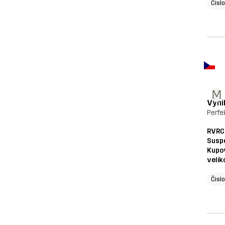
Čisl
M
Vynik
Perfe
RVRC
Susp
Kupo
velik
Čisl