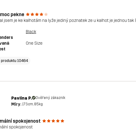
 moc pekne
al jsem je ke kalhotám na lyže jediný poznatek ze u kalhot je jednou tak
Black
enders
vaná
One Size
ost
o produktu 10464
Pavlína P.
Ověřený zákazník
Míry:
173cm, 85kg
mální spokojenost
ální spokojenost