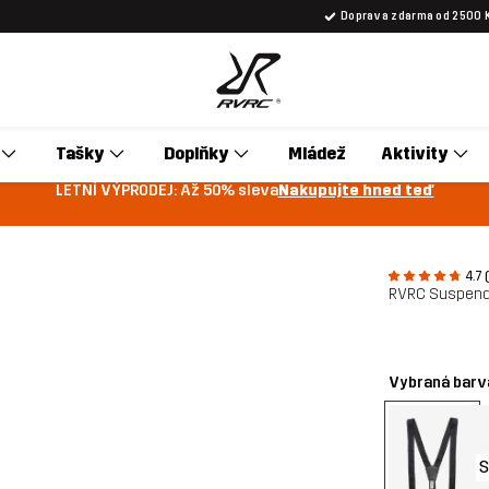
Doprava zdarma od 2500 
Tašky
Doplňky
Mládež
Aktivity
LETNÍ VÝPRODEJ: Až 50% sleva
Nakupujte hned teď
4.7 
RVRC Suspend
Vybraná barv