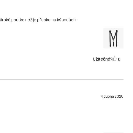
 široké poutko než je přeska na kšandách .
Užitečné?
0
4. dubna 2026