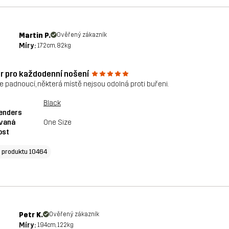
Martin P.
Ověřený zákazník
Míry:
172cm, 82kg
r pro každodenní nošení
e padnoucí, některá místě nejsou odolná proti buřeni.
Black
enders
vaná
One Size
ost
o produktu 10464
Petr K.
Ověřený zákazník
Míry:
194cm, 122kg