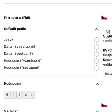
Filtrovat a třídit
Seřadit podle
M
Supe
Jazyk
Skvěl
Datum (vzestupně)
RVRC
Datum (sestupně)
Susp
Kupo
Hodnocení (vzestupně)
velik
Hodnocení (sestupně)
Čisl
Hodnocení
5
4
3
2
1
Velikost