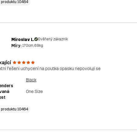
o produktu 10464
Miroslav L.
Ověřený zákazník
Míry:
170cm, 69kg
ající
ktní řešení uchycení na poutka opasku nepovolují se
Black
enders
vaná
One Size
ost
o produktu 10464