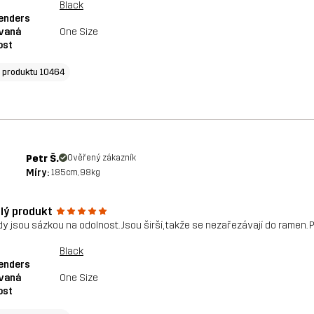
Black
enders
vaná
One Size
ost
o produktu 10464
Petr Š.
Ověřený zákazník
Míry:
185cm, 98kg
lý produkt
y jsou sázkou na odolnost. Jsou širší, takže se nezařezávají do ramen. P
Black
enders
vaná
One Size
ost