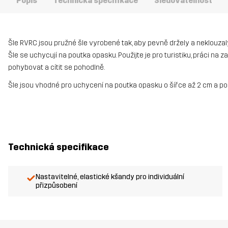
Popis
Technická specifikace
Sledovatelnost
Šle RVRC jsou pružné šle vyrobené tak, aby pevně držely a neklouzaly
Šle se uchycují na poutka opasku. Použijte je pro turistiku, práci na
pohybovat a cítit se pohodlně.
Šle jsou vhodné pro uchycení na poutka opasku o šířce až 2 cm a po
Technická specifikace
Nastavitelné, elastické kšandy pro individuální
přizpůsobení