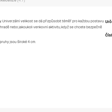
Recenze
(4.7)
. Univerzální velikost se dá přizpůsobit téměř pro každou postavu.
Urč
 zahradě nebo jakoukoli venkovní aktivitu, když se chcete bezpečně
Čís
pruhy jsou šíroké 4 cm.