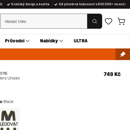
Kč
Švédský design a kvalita
4,6 průměrné hodnocení s 840 000+ recenzí
Vymazat vyhledávání
Průvodci
Nabídky
ULTRA
749 Kč
(376)
ers Unisex
a:
Black
SLEDOVAT