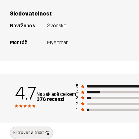
Sledovatelnost
Navrženo v
Švédsko
Montáž
Myanmar
4.7
5
4
Na základě celkem
3
376 recenzí
2
1
Filtrovat a třídit