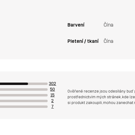
Barvení
Čína
Pletení / tkaní
Čína
302
50
Ověřené recenze jsou odesílány buď 
15
prostřednictvím mých stránek, kde lze 
2
si produkt zakoupili, mohou zanechat 
7