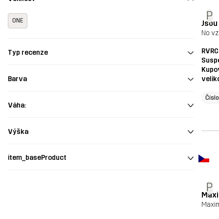
P
ONE
Jsou
No vz
RVRC
Typ recenze
Susp
Kupo
velik
Barva
Čisl
Váha:
Výška
item_baseProduct
P
Maxi
Maxim