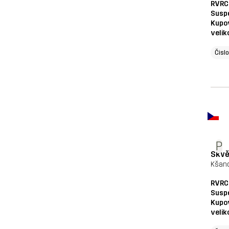
RVRC
Susp
Kupo
velik
Čisl
P
Skvě
Kšand
RVRC
Susp
Kupo
velik