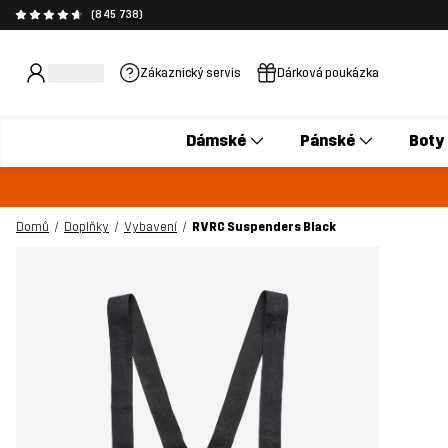
(845 738)
Zákaznický servis
Dárková poukázka
Dámské
Pánské
Boty
Domů
Doplňky
Vybavení
RVRC Suspenders Black