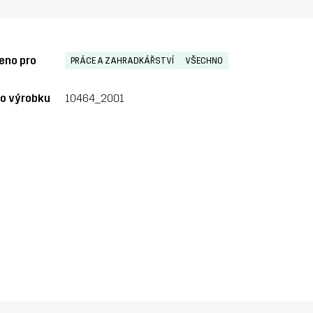
eno pro
PRÁCE A ZAHRADKÁŘSTVÍ
VŠECHNO
lo výrobku
10464_2001