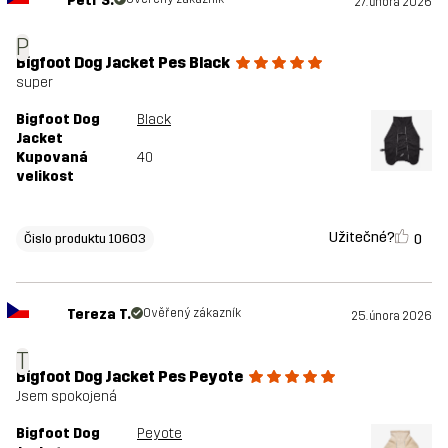
Petr Š.
27. února 2026
P
Bigfoot Dog Jacket Pes Black
super
Bigfoot Dog
Black
Jacket
Kupovaná
40
velikost
Užitečné?
0
Čislo produktu 10603
Tereza T.
Ověřený zákazník
25. února 2026
T
Bigfoot Dog Jacket Pes Peyote
Jsem spokojená
Bigfoot Dog
Peyote