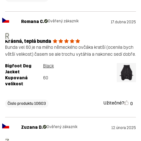
Romana C.
Ověřený zákazník
17. dubna 2025
R
Krásná, teplá bunda
Bunda vel. 60 je na mého německého ovčáka kratší (ocenila bych
větší velikost) časem se ale trochu vytáhla a nakonec sedí dobře.
Bigfoot Dog
Black
Jacket
Kupovaná
60
velikost
Užitečné?
0
Čislo produktu 10603
Zuzana D.
Ověřený zákazník
12. února 2025