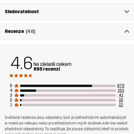
viditelnost vašeho psa za špatných světelných podmínek a
přidávají další vrstvu bezpečnosti. Navíc s našimi odpovídajícími
Sledovatelnost
možnostmi z lidského rouna můžete vy a váš pes vykročit v
koordinovaném stylu.
Recenze
(4.6)
Materiál 1
100% Polyester (Recyklovaný)
4.6
Váha:
350g
Na základě celkem
895 recenzí
Určeno pro
PSÍ SPORTY
5
673
4
153
Číslo výrobku
10603_2001
3
41
2
16
1
12
Ověřené recenze jsou odesílány buď prostřednictvím automatických
e-mailů po nákupu, nebo prostřednictvím mých stránek, kde lze nalézt
předchozí objednávky. To zajišťuje, že pouze zákazníci, kteří si produkt