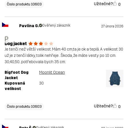
Užitečné?
0
Čislo produktu 10603
Pavlína G.
Ověřený zákazník
27. února 2026
P
Dog jacket
Je tenčí než větší velikost. Mám 40 cm,ta je ok a teplá. A velikost 30
už je z tenčí látky, tolik nehřeje . Škoda, že máte vesty po 10 cm.
30,40,50.. potřebovala bych 35 cm.
Bigfoot Dog
Moonlit Ocean
Jacket
Kupovaná
30
velikost
Užitečné?
0
Čislo produktu 10603
Ověřený zákazník