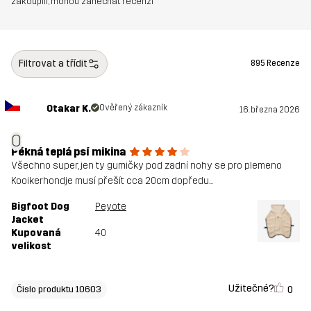
zakoupili, mohou zanechat recenzi
Filtrovat a třídit
895 Recenze
Otakar K.
Ověřený zákazník
16. března 2026
O
Pěkná teplá psí mikina
Všechno super, jen ty gumičky pod zadní nohy se pro plemeno
Kooikerhondje musí přešít cca 20cm dopředu...
Bigfoot Dog
Peyote
Jacket
Kupovaná
40
velikost
Užitečné?
0
Čislo produktu 10603