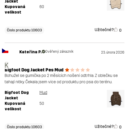
Jacket
Kupovaná
60
velikost
Užitečné?
0
Čislo produktu 10603
Kateřina P.
Ověřený zákazník
23. února 2026
K
Bigfoot Dog Jacket Pes Mud
Bohužel se gumička po 2 měsících nošení odtrhla. Z oblečku se
tahají nitky. Čekala jsem více od produktu pro psa do terénu.
Bigfoot Dog
Mud
Jacket
Kupovaná
50
velikost
Užitečné?
0
Čislo produktu 10603