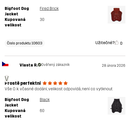
Bigfoot Dog
Fired Brick
Jacket
Kupovaná
30
velikost
Užitečné?
0
Čislo produktu 10603
Vlasta R.
Ověřený zákazník
28. února 2026
V
Prostě perfektní
Vše O. k. včasné dodání, velikost odpovídá, není co vytknout
Bigfoot Dog
Black
Jacket
Kupovaná
60
velikost