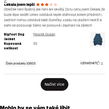
Z
Čekala jsem lepší
Obleček není špatný, ale není ani skvělý. Za tu cenu jsem čekala, že
bude lépe sedět. Límec odstává nejde stáhnout, kolem předních i
zadních nohou odstává také. Gumičky vzadu na utažení nedrží a
sami se posouvají. Sámo se posouvá i zapínaní na zádech
Bigfoot Dog
Moonlit Ocean
Jacket
Kupovaná
50
velikost
Užitečné?
1
Čislo produktu 10603
Načíst více
Mohlo by se vám také líbit