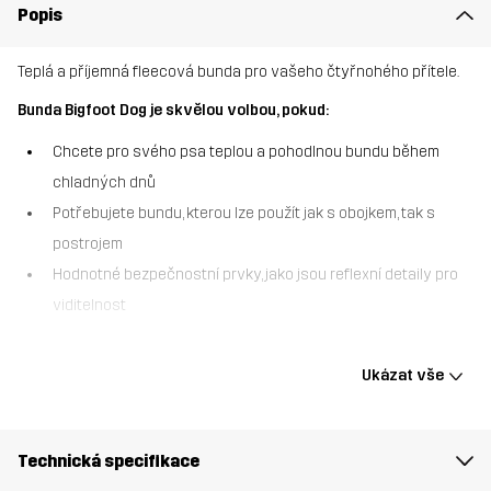
Popis
Teplá a příjemná fleecová bunda pro vašeho čtyřnohého přítele.
Bunda Bigfoot Dog je skvělou volbou, pokud:
Chcete pro svého psa teplou a pohodlnou bundu během
chladných dnů
Potřebujete bundu, kterou lze použít jak s obojkem, tak s
postrojem
Hodnotné bezpečnostní prvky, jako jsou reflexní detaily pro
viditelnost
Bunda Bigfoot Dog Jacket je navržena tak, aby udržela vašeho psa
v teple a pohodlí díky měkkému fleecovému materiálu. Tato bunda
Ukázat vše
má dva malé otvory pro vodítko, takže je kompatibilní jak s obojky,
tak s postroji. Nastavitelné zapínání a elastický, skládací límec
zajišťují přiléhavé a pohodlné nošení, zatímco elastické popruhy
Technická specifikace
na nohy drží bundu bezpečně na místě. Reflexní detaily zlepšují