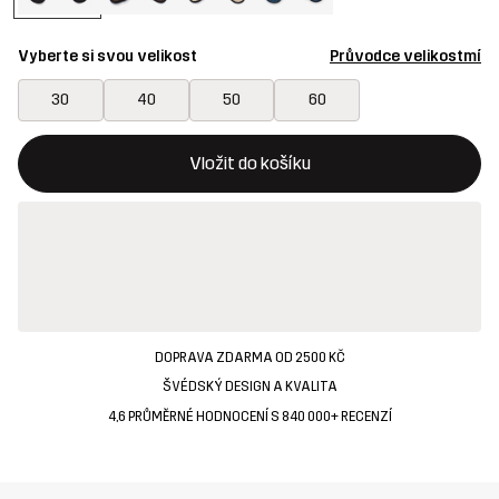
Vyberte si svou velikost
Průvodce velikostmí
30
40
50
60
Toto tlačítko otevře modální potvrzení nové položky v nákupn
{{size}} není k dispozici
Vložit do košíku
DOPRAVA ZDARMA OD 2500 KČ
ŠVÉDSKÝ DESIGN A KVALITA
4,6 PRŮMĚRNÉ HODNOCENÍ S 840 000+ RECENZÍ