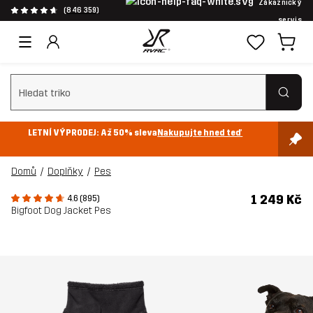
Zákaznický
(846 359)
servis
Vymazat vyhledávání
LETNÍ VÝPRODEJ: Až 50% sleva
Nakupujte hned teď
Domů
Doplňky
Pes
1 249 Kč
4.6 (895)
Bigfoot Dog Jacket Pes