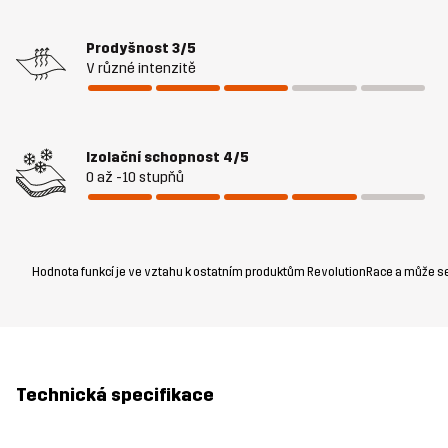
Prodyšnost
3/5
V různé intenzitě
Izolační schopnost
4/5
0 až -10 stupňů
Hodnota funkcí je ve vztahu k ostatním produktům RevolutionRace a může se li
Technická specifikace