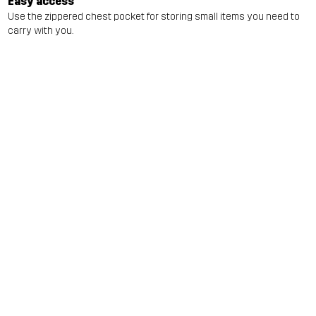
Easy access
Use the zippered chest pocket for storing small items you need to
carry with you.