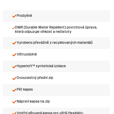
Prodyšné
DWR (Durable Water Repellent) povrchová úprava,
která odpuzuje vlhkost a nečistoty
Vyrobeno převážně z recyklovaných materiálů
Větruodolné
Hyperloft™ syntetická izolace
Dvoucestný přední zip
Pět kapes
Náprsní kapsa na zip
Vnitřní síťovaná kapsa pro větší flexibilitu