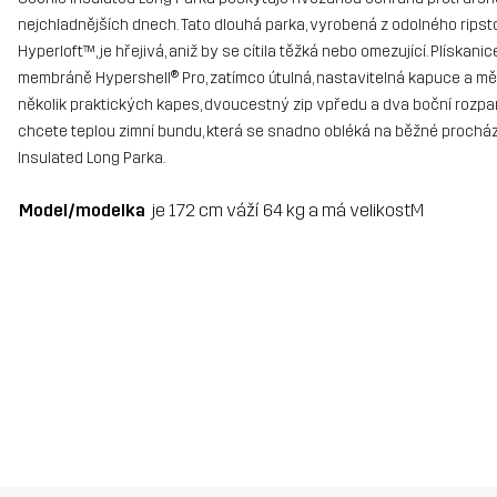
nejchladnějších dnech. Tato dlouhá parka, vyrobená z odolného ripst
Hyperloft™, je hřejivá, aniž by se cítila těžká nebo omezující. Plísk
membráně Hypershell® Pro, zatímco útulná, nastavitelná kapuce a mě
několik praktických kapes, dvoucestný zip vpředu a dva boční rozpar
chcete teplou zimní bundu, která se snadno obléká na běžné procházky
Insulated Long Parka.
Model/modelka
je 172 cm váží 64 kg a má velikostM