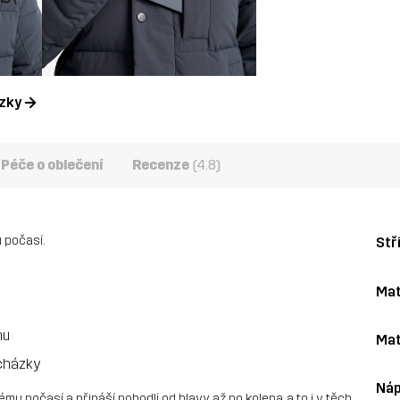
ázky
Péče o oblečení
Recenze
(4.8)
 počasí.
Stř
Mat
hu
Mat
ocházky
Náp
u počasí a přináší pohodlí od hlavy až po kolena, a to i v těch