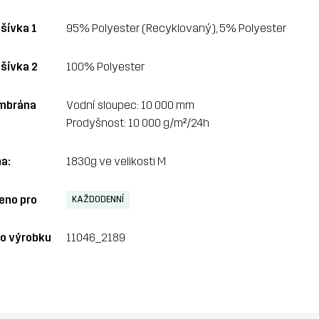
šívka 1
95% Polyester (Recyklovaný), 5% Polyester
šívka 2
100% Polyester
mbrána
Vodní sloupec: 10 000 mm
Prodyšnost: 10 000 g/m²/24h
a:
1830g ve velikosti M
eno pro
KAŽDODENNÍ
lo výrobku
11046_2189