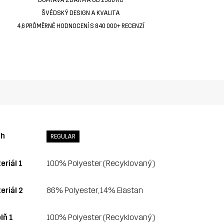
ŠVÉDSKÝ DESIGN A KVALITA
4,6 PRŮMĚRNÉ HODNOCENÍ S 840 000+ RECENZÍ
ih
REGULAR
eriál 1
100% Polyester (Recyklovaný)
eriál 2
86% Polyester, 14% Elastan
lň 1
100% Polyester (Recyklovaný)