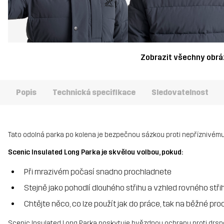
Zobrazit všechny obr
Popis
Technická specifikace
Sledovatelnost
Tato odolná parka po kolena je bezpečnou sázkou proti nepříznivému
Scenic Insulated Long Parka je skvělou volbou, pokud:
Při mrazivém počasí snadno prochladnete
Stejně jako pohodlí dlouhého střihu a vzhled rovného stři
Chtějte něco, co lze použít jak do práce, tak na běžné pr
Scenic Insulated Long Parka poskytuje hvězdnou ochranu proti drsném