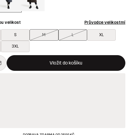
ou velikost
Průvodce velikostmí
S
M
L
XL
3XL
 otevře modální potvrzení nové položky v nákupním košíku
k dispozici
Vložit do košíku
DOPRAVA ZDARMA OD 2500 KČ