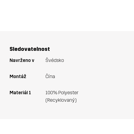
Sledovatelnost
Navrženo v
Švédsko
Montáž
Čína
Materiál 1
100% Polyester
(Recyklovaný)