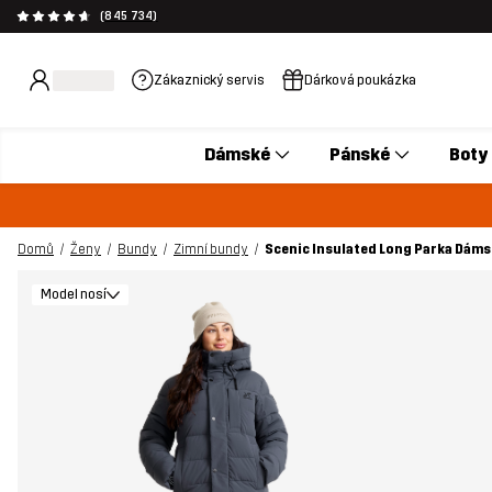
(845 734)
Zákaznický servis
Dárková poukázka
Dámské
Pánské
Boty
Domů
Ženy
Bundy
Zimní bundy
Scenic Insulated Long Parka Dámsk
Model nosí