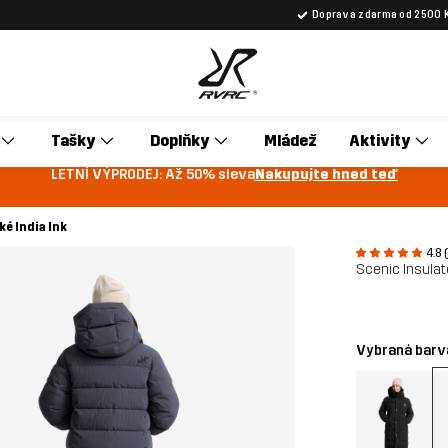
Doprava zdarma od 2500 
Tašky
Doplňky
Mládež
Aktivity
LETNÍ VÝPRODEJ: Až 50% sleva
Nakupujte hned teď
é India Ink
4.8 
Scenic Insula
Vybraná barv